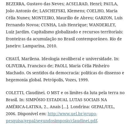
BEZERRA, Gustavo das Neves; ACSELRAD, Henri; PAULA,
João Antonio de; LASCHEFSKI, Klemens; COELHO, Maria
Célia Nunes; MONTEIRO, Maurílio de Abreu; GARZON, Luis
Fernando Novoa; CUNHA, Luis Henrique; WANDERLEY,
Luiz Jardim. Capitalismo globalizado e recursos territoriais:
fronteiras da acumulação no Brasil contemporâneo. Rio de
Janeiro: Lamparina, 2010.
CHAUÍ, Marilena. Ideologia neoliberal e universidade. In:
OLIVEIRA, Francisco de; PAOLI, Maria Célia Pinheiro
Machado. Os sentidos da democracia: políticas do dissenso e
hegemonia global. Petrópolis, Vozes, 1999.
COLETTI, Claudinei. O MST e os limites da luta pela terra no
Brasil. In: SIMPÓSIO ESTADUAL LUTAS SOCIAIS NA
AMÉRICA-LATINA, 2., Anais [...]. Londrina: GEPAL/UEL,
2006. Disponível em:
http://www.uel.br/grupo-
pesquisa/gepal/segundosimposio/claudinei.pdf
.