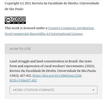
Copyright (c) 2021 Revista da Faculdade de Direito, Universidade
de São Paulo
This work is licensed under a
Creative Commons Attribution-
NonCommercial-ShareAlike 4.0 International License
.
HOW TO CITE
Land struggle and land concentration in Brazil: the state
form and repression of rural workers’ movements. (2021).
Revista Da Faculdade De Direito, Universidade De São Paulo
,
116
(2), 427-452.
https://doi.org/10.11606/issn.2318-
8235.v116p427-452
MORE CITATION FORMATS