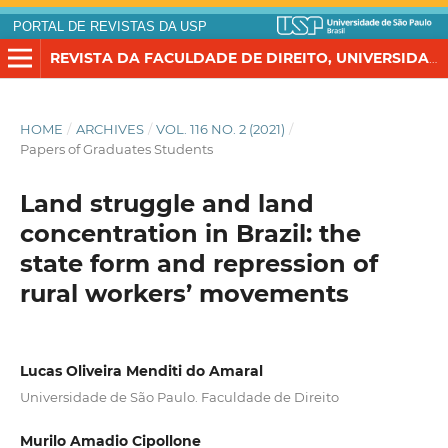
PORTAL DE REVISTAS DA USP
REVISTA DA FACULDADE DE DIREITO, UNIVERSIDADE DE SÃO PAULO
HOME
/
ARCHIVES
/
VOL. 116 NO. 2 (2021)
/
Papers of Graduates Students
Land struggle and land
concentration in Brazil: the
state form and repression of
rural workers’ movements
Lucas Oliveira Menditi do Amaral
Universidade de São Paulo. Faculdade de Direito
Murilo Amadio Cipollone