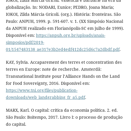
IOKOI, Zilda Márcia Grícoli. Violência e barbárie na era da
globalização. In: NODARI, Eunice; PEDRO, Joana Maria;
IOKOI, Zilda Márcia Grícoli. (org.). História: fronteiras. São
Paulo: ANPUH, 1999. p. 591-607. v. 1. (XX Simpósio Nacional
da ANPUH realizado em Florianópolis-SC em julho de 1999).
Disponível em:
https://anpuh.org.br/uploads/anais-
simposios/pdf/2019-
01/1547483138_ae317e3b2ed4edf412dc25d6c7a2dbdf.pdf
.
KAY, Sylvia. Accaparement des terres et concentration des
terres en Europe: note de recherche. Amsterdã:
Transnational Institute pour l’Alliance Hands on the Land
for Food Sovereignty, 2016. Disponível em:
https://www.tni.org/files/publication-
downloads/web_landgrabbing_fr_a5.pdf
.
MARX, Karl. O capital: crítica da economia política. 2. ed.
São Paulo: Boitempo, 2017. Livro I: o processo de produção
do capital.