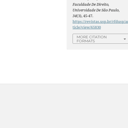
Faculdade De Direito,
Universidade De São Paulo
,
34
(3), 45-47.
https://revistas.usp.br/rfdusp/a
ticle/view/65830
MORE CITATION
FORMATS