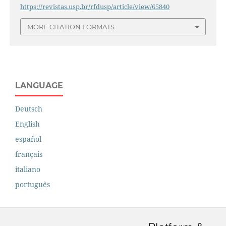
https://revistas.usp.br/rfdusp/article/view/65840
MORE CITATION FORMATS
LANGUAGE
Deutsch
English
español
français
italiano
português