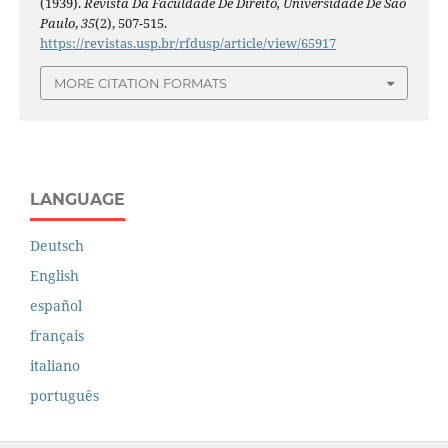
(1939).
Revista Da Faculdade De Direito, Universidade De São
Paulo
,
35
(2), 507-515.
https://revistas.usp.br/rfdusp/article/view/65917
MORE CITATION FORMATS
LANGUAGE
Deutsch
English
español
français
italiano
português