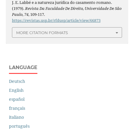
J. E. Labbé e a natureza jurídica do casamento romano.
(1979).
Revista Da Faculdade De Direito, Universidade De São
Paulo
,
74
, 109-117.
https://revistas.usp.br/rfdusp/article/view/66873
MORE CITATION FORMATS
LANGUAGE
Deutsch
English
español
français
italiano
português