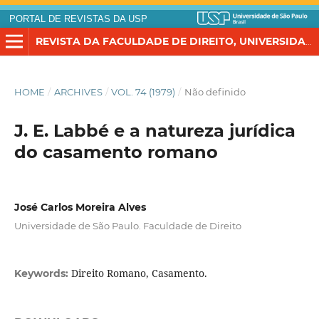
PORTAL DE REVISTAS DA USP
REVISTA DA FACULDADE DE DIREITO, UNIVERSIDADE DE SÃO PAULO
HOME
/
ARCHIVES
/
VOL. 74 (1979)
/
Não definido
J. E. Labbé e a natureza jurídica
do casamento romano
José Carlos Moreira Alves
Universidade de São Paulo. Faculdade de Direito
Direito Romano, Casamento.
Keywords: