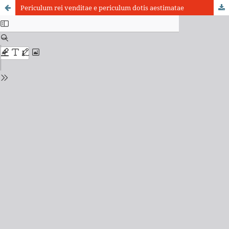
Periculum rei venditae e periculum dotis aestimatae