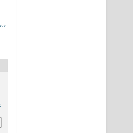
ive
r