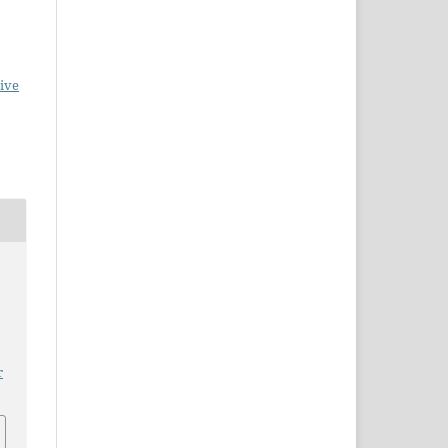
ive
r