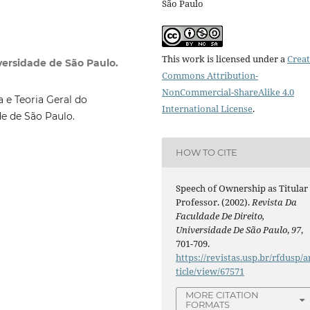
São Paulo
This work is licensed under a
Creat
versidade de São Paulo.
Commons Attribution-
NonCommercial-ShareAlike 4.0
 e Teoria Geral do
International License
.
de de São Paulo.
HOW TO CITE
Speech of Ownership as Titular
Professor. (2002).
Revista Da
Faculdade De Direito,
Universidade De São Paulo
,
97
,
701-709.
https://revistas.usp.br/rfdusp/a
ticle/view/67571
MORE CITATION
FORMATS