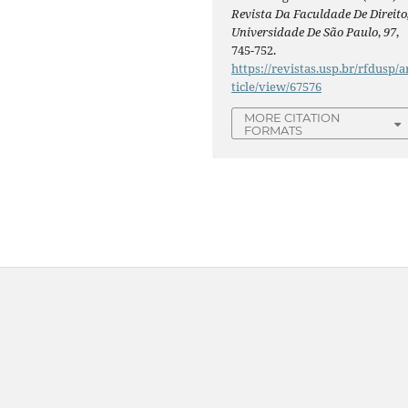
Revista Da Faculdade De Direito
Universidade De São Paulo
,
97
,
745-752.
https://revistas.usp.br/rfdusp/a
ticle/view/67576
MORE CITATION
FORMATS