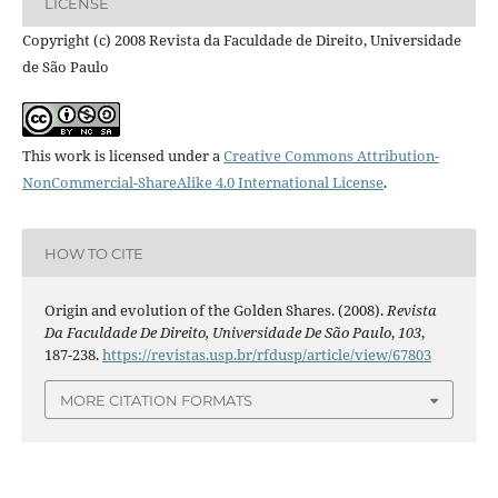
LICENSE
Copyright (c) 2008 Revista da Faculdade de Direito, Universidade
de São Paulo
This work is licensed under a
Creative Commons Attribution-
NonCommercial-ShareAlike 4.0 International License
.
HOW TO CITE
Origin and evolution of the Golden Shares. (2008).
Revista
Da Faculdade De Direito, Universidade De São Paulo
,
103
,
187-238.
https://revistas.usp.br/rfdusp/article/view/67803
MORE CITATION FORMATS