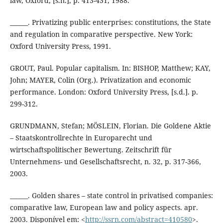
law, Oxford, [s.n.], p. 413-431, 1988.
______. Privatizing public enterprises: constitutions, the State
and regulation in comparative perspective. New York:
Oxford University Press, 1991.
GROUT, Paul. Popular capitalism. In: BISHOP, Matthew; KAY,
John; MAYER, Colin (Org.). Privatization and economic
performance. London: Oxford University Press, [s.d.]. p.
299-312.
GRUNDMANN, Stefan; MÖSLEIN, Florian. Die Goldene Aktie
– Staatskontrollrechte in Europarecht und
wirtschaftspolitischer Bewertung. Zeitschrift für
Unternehmens- und Gesellschaftsrecht, n. 32, p. 317-366,
2003.
______. Golden shares – state control in privatised companies:
comparative law, European law and policy aspects. apr.
2003. Disponível em: <
http://ssrn.com/abstract=410580
>.