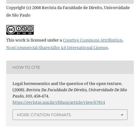
Copyright (c) 2008 Revista da Faculdade de Direito, Universidade
de São Paulo
This work is licensed under a
Creative Commons Attribution-
NonCommercial-ShareAlike 4.0 International License
.
HOW TO CITE
Legal hermeneutics and the question of the open texture.
(2008).
Revista Da Faculdade De Direito, Universidade De São
Paulo
,
103
, 458-474.
https://revistas.usp.br/rfdusp/article/view/67814
MORE CITATION FORMATS