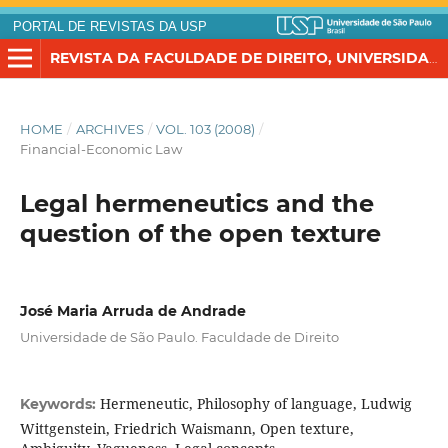
PORTAL DE REVISTAS DA USP
REVISTA DA FACULDADE DE DIREITO, UNIVERSIDADE DE SÃO PAULO
HOME
/
ARCHIVES
/
VOL. 103 (2008)
/
Financial-Economic Law
Legal hermeneutics and the
question of the open texture
José Maria Arruda de Andrade
Universidade de São Paulo. Faculdade de Direito
Hermeneutic, Philosophy of language, Ludwig
Keywords:
Wittgenstein, Friedrich Waismann, Open texture,