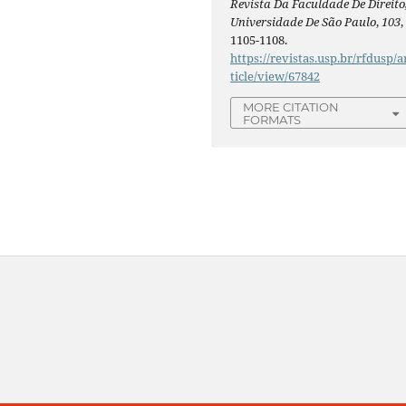
Revista Da Faculdade De Direito
Universidade De São Paulo
,
103
,
1105-1108.
https://revistas.usp.br/rfdusp/a
ticle/view/67842
MORE CITATION
FORMATS