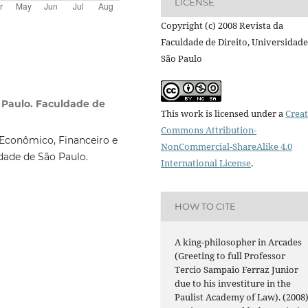
LICENSE
Copyright (c) 2008 Revista da
Faculdade de Direito, Universidade
São Paulo
 Paulo. Faculdade de
This work is licensed under a
Creat
Commons Attribution-
 Econômico, Financeiro e
NonCommercial-ShareAlike 4.0
idade de São Paulo.
International License
.
HOW TO CITE
A king-philosopher in Arcades
(Greeting to full Professor
Tercio Sampaio Ferraz Junior
due to his investiture in the
Paulist Academy of Law). (2008)