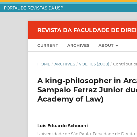
PORTAL DE REVISTAS DA USP
REVISTA DA FACULDADE DE DIRE
CURRENT
ARCHIVES
ABOUT
HOME
/
ARCHIVES
/
VOL. 103 (2008)
/
Contributio
A king-philosopher in Arca
Sampaio Ferraz Junior due 
Academy of Law)
Luís Eduardo Schoueri
Universidade de São Paulo. Faculdade de Direito