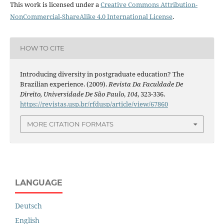
This work is licensed under a
Creative Commons Attribution-
NonCommercial-ShareAlike 4.0 International License
.
HOW TO CITE
Introducing diversity in postgraduate education? The
Brazilian experience. (2009).
Revista Da Faculdade De
Direito, Universidade De São Paulo
,
104
, 323-336.
https://revistas.usp.br/rfdusp/article/view/67860
MORE CITATION FORMATS
LANGUAGE
Deutsch
English