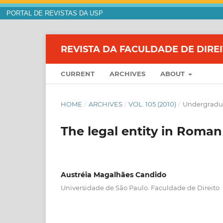
PORTAL DE REVISTAS DA USP
REVISTA DA FACULDADE DE DIRE
CURRENT
ARCHIVES
ABOUT
HOME
/
ARCHIVES
/
VOL. 105 (2010)
/
Undergradua
The legal entity in Roma
Austréia Magalhães Candido
Universidade de São Paulo. Faculdade de Direito