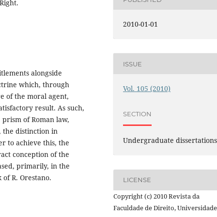
Right.
2010-01-01
ISSUE
titlements alongside
ctrine which, through
Vol. 105 (2010)
e of the moral agent,
tisfactory result. As such,
SECTION
he prism of Roman law,
 the distinction in
Undergraduate dissertation
r to achieve this, the
ract conception of the
sed, primarily, in the
 of R. Orestano.
LICENSE
Copyright (c) 2010 Revista da
Faculdade de Direito, Universidade