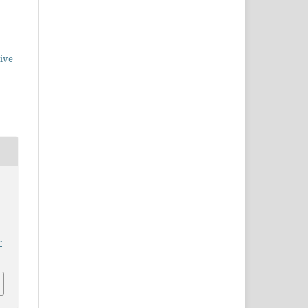
ive
r