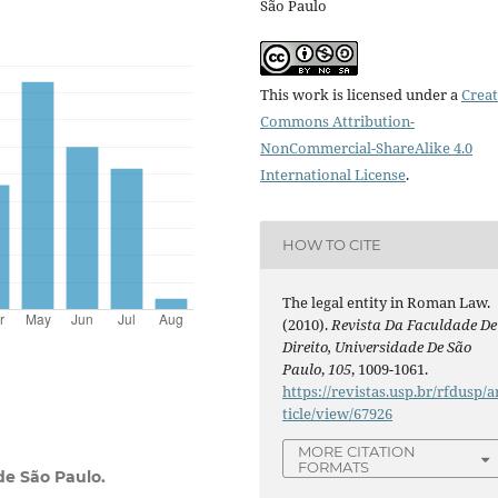
São Paulo
This work is licensed under a
Creat
Commons Attribution-
NonCommercial-ShareAlike 4.0
International License
.
HOW TO CITE
The legal entity in Roman Law.
(2010).
Revista Da Faculdade De
Direito, Universidade De São
Paulo
,
105
, 1009-1061.
https://revistas.usp.br/rfdusp/a
ticle/view/67926
MORE CITATION
FORMATS
de São Paulo.