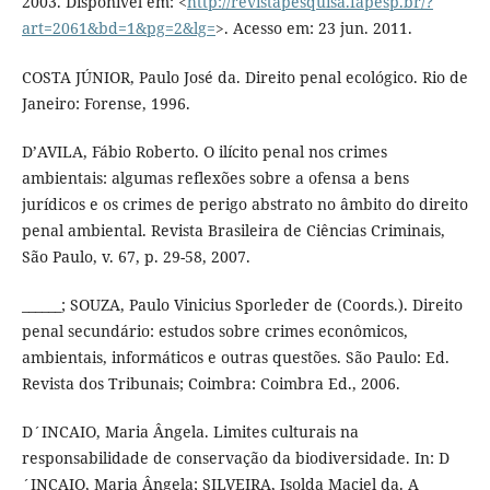
2003. Disponível em: <
http://revistapesquisa.fapesp.br/?
art=2061&bd=1&pg=2&lg=
>. Acesso em: 23 jun. 2011.
COSTA JÚNIOR, Paulo José da. Direito penal ecológico. Rio de
Janeiro: Forense, 1996.
D’AVILA, Fábio Roberto. O ilícito penal nos crimes
ambientais: algumas reflexões sobre a ofensa a bens
jurídicos e os crimes de perigo abstrato no âmbito do direito
penal ambiental. Revista Brasileira de Ciências Criminais,
São Paulo, v. 67, p. 29-58, 2007.
______; SOUZA, Paulo Vinicius Sporleder de (Coords.). Direito
penal secundário: estudos sobre crimes econômicos,
ambientais, informáticos e outras questões. São Paulo: Ed.
Revista dos Tribunais; Coimbra: Coimbra Ed., 2006.
D´INCAIO, Maria Ângela. Limites culturais na
responsabilidade de conservação da biodiversidade. In: D
´INCAIO, Maria Ângela; SILVEIRA, Isolda Maciel da. A