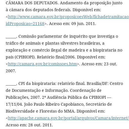
CÂMARA DOS DEPUTADOS. Andamento da proposição junto
à câmara dos deputados federais. Disponível em:
<
http://www.camara.gov.br/proposicoesWeb/fichadetramitacao
idProposicao=21168
>. Acesso em: 09 jun. 2011.
______. Comissão parlamentar de inquérito que investiga o
tráfico de animais e plantas silvestres brasileiras, a
exploração e comércio ilegal de madeira e a biopirataria no
país (CPIBIOPI). Relatório final/2006. Disponível em:
<
http://camara.gov.br/comissoes.htm
>. Acesso em: 23 out.
2007.
______. CPI da biopirataria: relatório final. Brasília/DF: Centro
de Documentação e Informação. Coordenação de
Publicações, 2007. 2ª Audiência Pública da CPIBIOPI —
17/11/04. João Paulo Ribeiro Capobianco, Secretário de
Biodiversidade e Florestas do MMA. Disponível em:
<
http://apache.camara.gov.br/portal/arquivos/Camara/internet/
Acesso em: 28 out. 2011.