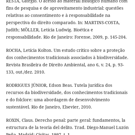
RESTA, Giorgio. O acesso ao material biológico humano com
fins de pesquisa e de aproveitamento industrial: questões
relativas ao consentimento e à responsabilidade na
perspectiva do direito comparado. In: MARTINS-COSTA,
Judith; MÖLLER, Letícia Ludwig. Bioética e
responsabilidade. Rio de Janeiro: Forense, 2009, p. 145-204.
ROCHA, Letícia Kolton. Um estudo crítico sobre a proteção
dos conhecimentos tradicionais associados à biodiversidade.
Revista Brasileira de Direito Ambiental, ano 6, v. 24, p. 93-
133, out./dez. 2010.
RODRIGUES JÚNIOR, Edson Beas. Tutela jurídica dos
recursos da biodiversidade, dos conhecimentos tradicionais
e do folclore: uma abordagem de desenvolvimento
sustentável. Rio de Janeiro, Elsevier, 2010.
ROXIN, Claus. Derecho penal: parte geral: fundamentos, la
estructura de la teoria del delito. Trad. Diego-Manuel Luzón
Peña. Madrid: Civitas, 1997. t. 1.