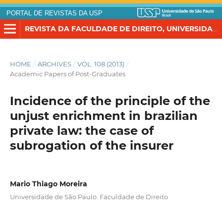
PORTAL DE REVISTAS DA USP
REVISTA DA FACULDADE DE DIREITO, UNIVERSIDADE DE SÃO PAULO
HOME
/
ARCHIVES
/
VOL. 108 (2013)
/
Academic Papers of Post-Graduates
Incidence of the principle of the
unjust enrichment in brazilian
private law: the case of
subrogation of the insurer
Mario Thiago Moreira
Universidade de São Paulo. Faculdade de Direito