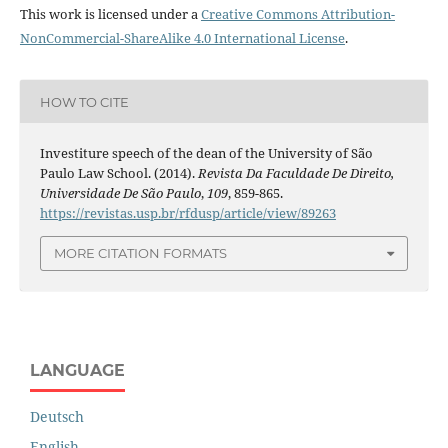
This work is licensed under a
Creative Commons Attribution-
NonCommercial-ShareAlike 4.0 International License
.
HOW TO CITE
Investiture speech of the dean of the University of São
Paulo Law School. (2014).
Revista Da Faculdade De Direito,
Universidade De São Paulo
,
109
, 859-865.
https://revistas.usp.br/rfdusp/article/view/89263
MORE CITATION FORMATS
LANGUAGE
Deutsch
English