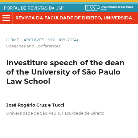
PORTAL DE REVISTAS DA USP
REVISTA DA FACULDADE DE DIREITO, UNIVERSIDADE DE SÃO PAULO
HOME
/
ARCHIVES
/
VOL. 109 (2014)
/
Speeches and Conferences
Investiture speech of the dean
of the University of São Paulo
Law School
José Rogério Cruz e Tucci
Universidade de São Paulo. Faculdade de Direito