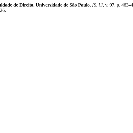
uldade de Direito, Universidade de São Paulo
,
[S. l.]
, v. 97, p. 463
026.