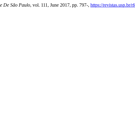
de De São Paulo
, vol. 111, June 2017, pp. 797-,
https://revistas.usp.br/