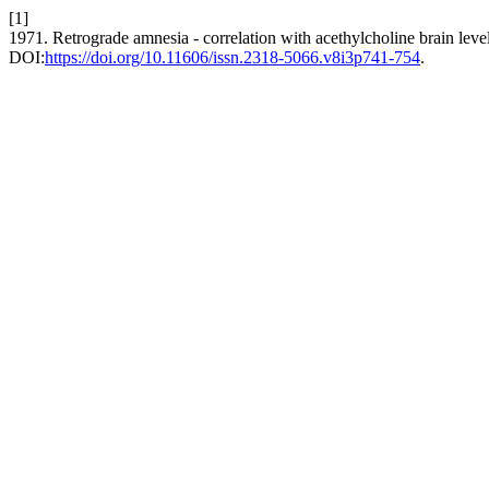
[1]
1971. Retrograde amnesia - correlation with acethylcholine brain leve
DOI:
https://doi.org/10.11606/issn.2318-5066.v8i3p741-754
.