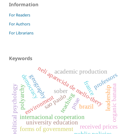
Information
For Readers
For Authors
For Librarians
Keywords
neli aparecida de mello-thery
academic production
professors
democracy
geography
france
organic banana
polítical psychology
polyarchy
leadership
sober
teaching
sao paulo
environment
pnae
brazil
internacional cooperation
university education
received prices
forms of government
public policies