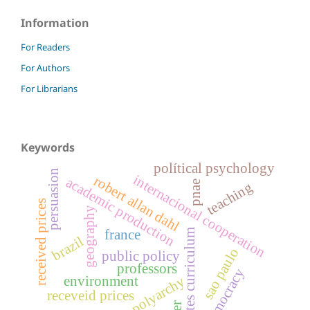
Information
For Readers
For Authors
For Librarians
Keywords
polítical psychology
persuasion
internacional cooperation
robert allan dahl
academic production
pnae
teaching
received prices
geography
france
lattes curriculum
brazil
sao paulo
public policy
professors
democracy
environment
polyarchy
receveid prices