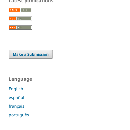
Latest publications
Make a Submission
Language
English
español
français
português