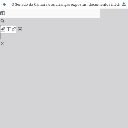
O Senado da Câmara e as crianças expostas: documentos inéditos e considerações sobre Minas Gerais no século XVIII