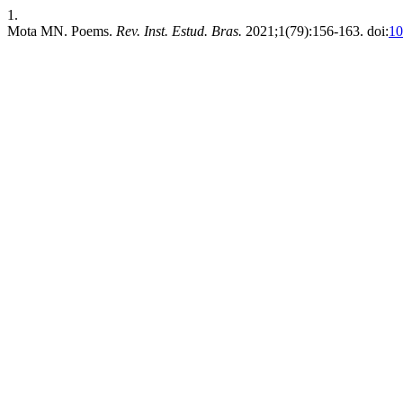
1.
Mota MN. Poems.
Rev. Inst. Estud. Bras.
2021;1(79):156-163. doi:
10