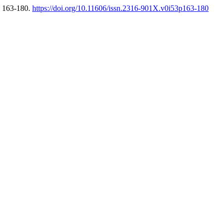
, 163-180.
https://doi.org/10.11606/issn.2316-901X.v0i53p163-180