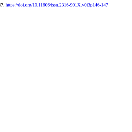
47.
https://doi.org/10.11606/issn.2316-901X.v0i3p146-147