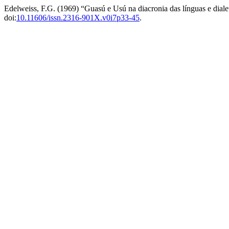
Edelweiss, F.G. (1969) “Guasú e Usú na diacronia das línguas e diale
doi:
10.11606/issn.2316-901X.v0i7p33-45
.