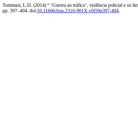
Tommasi, L.D. (2014) “ ‘Guerra ao tráfico’, violência policial e os lim
pp. 397–404. doi:
10.11606/issn.2316-901X.v0i59p397-404
.