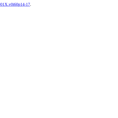
-901X.v0i60p14-17
.