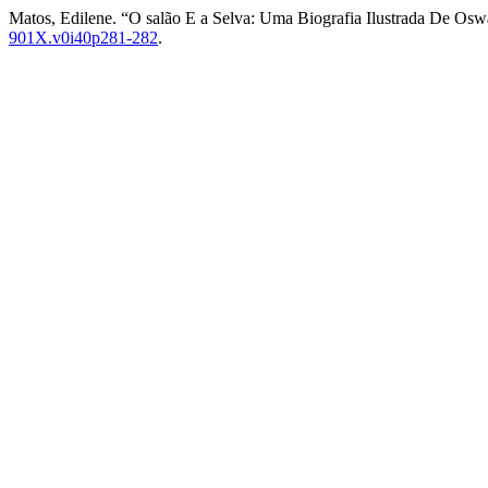
Matos, Edilene. “O salão E a Selva: Uma Biografia Ilustrada De O
901X.v0i40p281-282
.