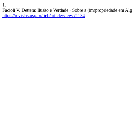
1.
Facioli V. Dettera: Ilusão e Verdade - Sobre a (im)propriedade em Alg
https://revistas.usp.br/rieb/article/view/71134