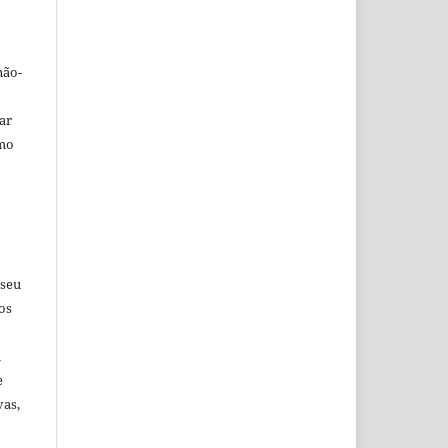
não-
car
omo
 seu
os
u
e
vas,