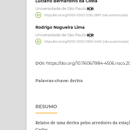
Luciano Bernardino da Costa
Universidade de São Paulo
https://orcid.org/0000-0002-3292-2697 (não autenticado)
Rodrigo Nogueira Lima
Universidade de São Paulo
https://orcid.org/0000-0002-5906-2463 (não autenticado)
DOI:
https://doi.org/10.11606/1984-4506.risco.
deriva
Palavras-chave:
RESUMO
Relatos de uma deriva pelos arredores da estaçã
Carlos