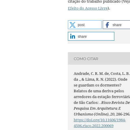
citação do trabalho publicado (Vej
Efeito do Acesso Livre
).
post
share
share
COMO CITAR
Andrade, C. R. M. de, Costa, L. B.
da ., & Lima, R. N. (2022). Onde
se guardam os dormentes?
Relatos de uma deriva pelos
arredores da estação ferroviári
de São Carlos: .
Risco Revista De
Pesquisa Em Arquitetura E
Urbanismo (Online)
,
20
, 286-296
https://doi.org/10.11606/1984-
4506.risco.2022.200069