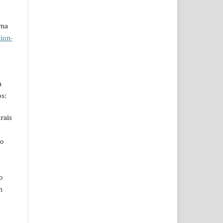
uma
ion-
a
s:
rais
ho
o
m