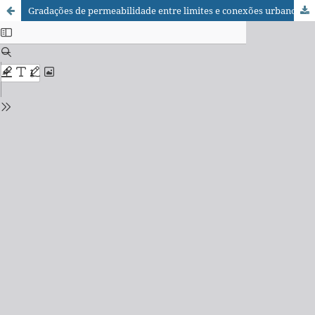
Gradações de permeabilidade entre limites e conexões urbanos: propondo uma metodologia