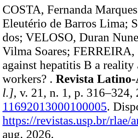
COSTA, Fernanda Marques
Eleutério de Barros Lima;
dos; VELOSO, Duran Nun
Vilma Soares; FERREIRA, R
against hepatitis B a reali
workers? .
Revista Latino
l.]
, v. 21, n. 1, p. 316–324
11692013000100005
. Disp
https://revistas.usp.br/rlae/
aug. 2026.