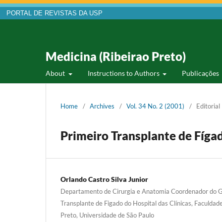
PORTAL DE REVISTAS DA USP
Medicina (Ribeirao Preto)
About
Instructions to Authors
Publicações
Home
/
Archives
/
Vol. 34 No. 2 (2001)
/
Editorial
Primeiro Transplante de Fíga
Orlando Castro Silva Junior
Departamento de Cirurgia e Anatomia Coordenador do G
Transplante de Figado do Hospital das Clínicas, Faculdad
Preto, Universidade de São Paulo