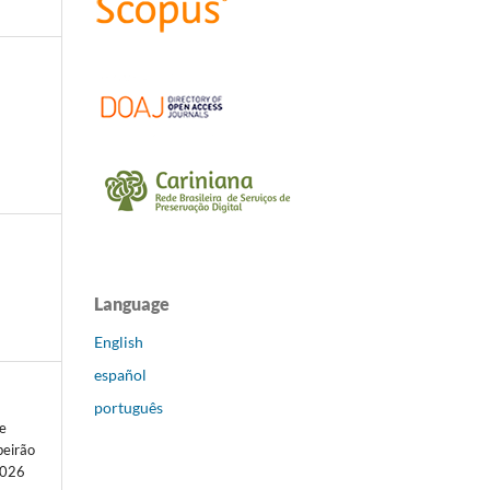
Language
English
español
português
de
beirão
 2026