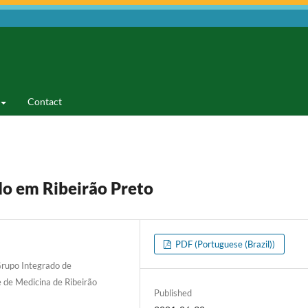
Contact
do em Ribeirão Preto
PDF (Portuguese (Brazil))
rupo Integrado de
e de Medicina de Ribeirão
Published