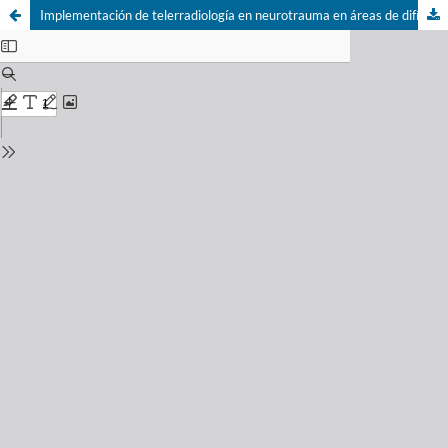
Implementación de telerradiología en neurotrauma en áreas de difícil acceso -revisión sistemática