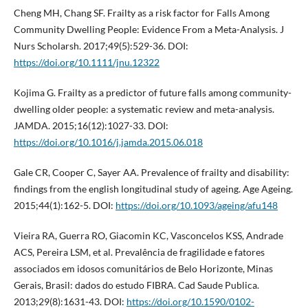
Cheng MH, Chang SF. Frailty as a risk factor for Falls Among
Community Dwelling People: Evidence From a Meta-Analysis. J
Nurs Scholarsh. 2017;49(5):529-36. DOI:
https://doi.org/10.1111/jnu.12322
Kojima G. Frailty as a predictor of future falls among community-
dwelling older people: a systematic review and meta-analysis.
JAMDA. 2015;16(12):1027-33. DOI:
https://doi.org/10.1016/j.jamda.2015.06.018
Gale CR, Cooper C, Sayer AA. Prevalence of frailty and disability:
findings from the english longitudinal study of ageing. Age Ageing.
2015;44(1):162-5. DOI:
https://doi.org/10.1093/ageing/afu148
Vieira RA, Guerra RO, Giacomin KC, Vasconcelos KSS, Andrade
ACS, Pereira LSM, et al. Prevalência de fragilidade e fatores
associados em idosos comunitários de Belo Horizonte, Minas
Gerais, Brasil: dados do estudo FIBRA. Cad Saude Publica.
2013;29(8):1631-43. DOI:
https://doi.org/10.1590/0102-