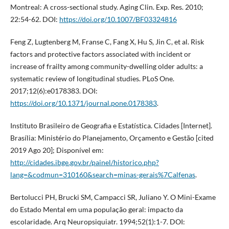
Montreal: A cross-sectional study. Aging Clin. Exp. Res. 2010;
22:54-62. DOI:
https://doi.org/10.1007/BF03324816
Feng Z, Lugtenberg M, Franse C, Fang X, Hu S, Jin C, et al. Risk
factors and protective factors associated with incident or
increase of frailty among community-dwelling older adults: a
systematic review of longitudinal studies. PLoS One.
2017;12(6):e0178383. DOI:
https://doi.org/10.1371/journal.pone.0178383
.
Instituto Brasileiro de Geografia e Estatística. Cidades [Internet].
Brasília: Ministério do Planejamento, Orçamento e Gestão [cited
2019 Ago 20]; Disponível em:
http://cidades.ibge.gov.br/painel/historico.php?
lang=&codmun=310160&search=minas-gerais%7Calfenas
.
Bertolucci PH, Brucki SM, Campacci SR, Juliano Y. O Mini-Exame
do Estado Mental em uma população geral: impacto da
escolaridade. Arq Neuropsiquiatr. 1994;52(1):1-7. DOI: