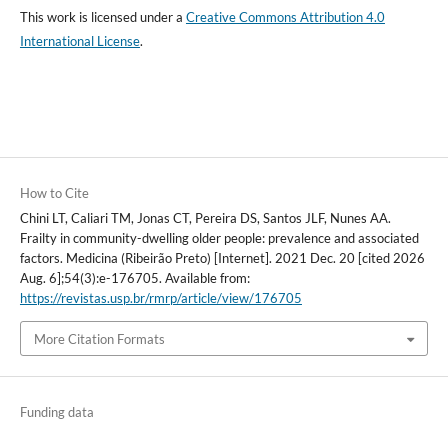
This work is licensed under a
Creative Commons Attribution 4.0
International License
.
How to Cite
Chini LT, Caliari TM, Jonas CT, Pereira DS, Santos JLF, Nunes AA.
Frailty in community-dwelling older people: prevalence and associated
factors. Medicina (Ribeirão Preto) [Internet]. 2021 Dec. 20 [cited 2026
Aug. 6];54(3):e-176705. Available from:
https://revistas.usp.br/rmrp/article/view/176705
More Citation Formats
Funding data