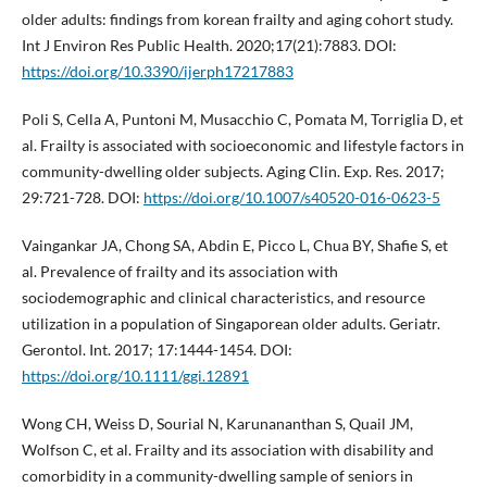
older adults: findings from korean frailty and aging cohort study.
Int J Environ Res Public Health. 2020;17(21):7883. DOI:
https://doi.org/10.3390/ijerph17217883
Poli S, Cella A, Puntoni M, Musacchio C, Pomata M, Torriglia D, et
al. Frailty is associated with socioeconomic and lifestyle factors in
community-dwelling older subjects. Aging Clin. Exp. Res. 2017;
29:721-728. DOI:
https://doi.org/10.1007/s40520-016-0623-5
Vaingankar JA, Chong SA, Abdin E, Picco L, Chua BY, Shafie S, et
al. Prevalence of frailty and its association with
sociodemographic and clinical characteristics, and resource
utilization in a population of Singaporean older adults. Geriatr.
Gerontol. Int. 2017; 17:1444-1454. DOI:
https://doi.org/10.1111/ggi.12891
Wong CH, Weiss D, Sourial N, Karunananthan S, Quail JM,
Wolfson C, et al. Frailty and its association with disability and
comorbidity in a community-dwelling sample of seniors in