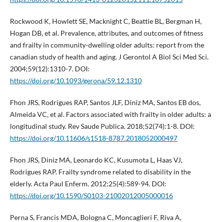
Rockwood K, Howlett SE, Macknight C, Beattie BL, Bergman H,
Hogan DB, et al. Prevalence, attributes, and outcomes of fitness
and frailty in community-dwelling older adults: report from the
canadian study of health and aging. J Gerontol A Biol Sci Med Sci.
2004;59(12):1310-7. DOI:
https://doi.org/10.1093/gerona/59.12.1310
Fhon JRS, Rodrigues RAP, Santos JLF, Diniz MA, Santos EB dos,
Almeida VC, et al. Factors associated with frailty in older adults: a
longitudinal study. Rev Saude Publica. 2018;52(74):1-8. DOI:
https://doi.org/10.11606/s1518-8787.2018052000497
Fhon JRS, Diniz MA, Leonardo KC, Kusumota L, Haas VJ,
Rodrigues RAP. Frailty syndrome related to disability in the
elderly. Acta Paul Enferm. 2012;25(4):589-94. DOI:
https://doi.org/10.1590/S0103-21002012005000016
Perna S, Francis MDA, Bologna C, Moncaglieri F, Riva A,