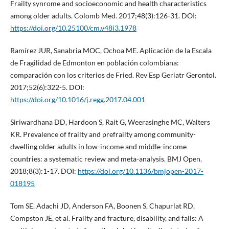
Frailty synrome and socioeconomic and health characteristics
among older adults. Colomb Med. 2017;48(3):126-31. DOI:
https://doi.org/10.25100/cm.v48i3.1978
Ramírez JUR, Sanabria MOC, Ochoa ME. Aplicación de la Escala
de Fragilidad de Edmonton en población colombiana:
comparación con los criterios de Fried. Rev Esp Geriatr Gerontol.
2017;52(6):322-5. DOI:
https://doi.org/10.1016/j.regg.2017.04.001
Siriwardhana DD, Hardoon S, Rait G, Weerasinghe MC, Walters
KR. Prevalence of frailty and prefrailty among community-
dwelling older adults in low-income and middle-income
countries: a systematic review and meta-analysis. BMJ Open.
2018;8(3):1-17. DOI:
https://doi.org/10.1136/bmjopen-2017-
018195
Tom SE, Adachi JD, Anderson FA, Boonen S, Chapurlat RD,
Compston JE, et al. Frailty and fracture, disability, and falls: A