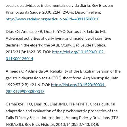
escala de atividades instrumentais da vida diária. Rev Bras em
Promoção da Saúde. 2008;21(4):290-6. Disponível em:
http://www.redalyc.org/articulo.oa?id=40811508010
Dias EG, Andrade FB, Duarte YAO, Santos JLF, Lebrão ML.
Advanced activities of daily living and incidence of cognitive
decline in the elderly: the SABE Study. Cad Saúde Pública.
2015;31(8):1623-35. DOI:
https://doi.org/10.1590/0102-
311X00125014
Almeida OP, Almeida SA. Reliability of the Brazilian version of the
geriatric depression scale (GDS) short form. Arq Neuropsiquiatr.
1999;57(2 B):421-6. DOI:
https://doi.org/10.1590/S0004-
282X1999000300013
Camargos FFO, Dias RC, Dias JMD, Freire MTF. Cross-cultural
adaptation and evaluation of the psychometric properties of the
Falls Efficacy Scale - International Among Elderly Brazilians (FES-
I-BRAZIL). Rev Bras Fisioter. 2010;14(3):237-43. DOI: