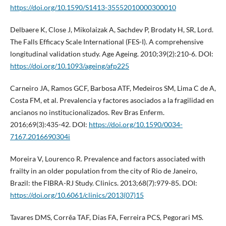
https://doi.org/10.1590/S1413-35552010000300010
Delbaere K, Close J, Mikolaizak A, Sachdev P, Brodaty H, SR, Lord.
The Falls Efficacy Scale International (FES-I). A comprehensive
longitudinal validation study. Age Ageing. 2010;39(2):210-6. DOI:
https://doi.org/10.1093/ageing/afp225
Carneiro JA, Ramos GCF, Barbosa ATF, Medeiros SM, Lima C de A,
Costa FM, et al. Prevalencia y factores asociados a la fragilidad en
ancianos no institucionalizados. Rev Bras Enferm.
2016;69(3):435-42. DOI:
https://doi.org/10.1590/0034-
7167.2016690304i
Moreira V, Lourenco R. Prevalence and factors associated with
frailty in an older population from the city of Rio de Janeiro,
Brazil: the FIBRA-RJ Study. Clinics. 2013;68(7):979-85. DOI:
https://doi.org/10.6061/clinics/2013(07)15
Tavares DMS, Corrêa TAF, Dias FA, Ferreira PCS, Pegorari MS.