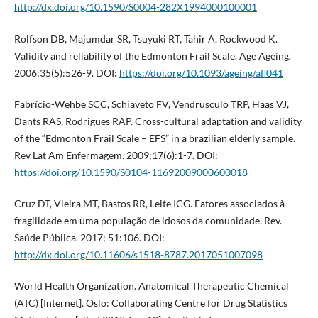
http://dx.doi.org/10.1590/S0004-282X1994000100001
Rolfson DB, Majumdar SR, Tsuyuki RT, Tahir A, Rockwood K.
Validity and reliability of the Edmonton Frail Scale. Age Ageing.
2006;35(5):526-9. DOI:
https://doi.org/10.1093/ageing/afl041
Fabrício-Wehbe SCC, Schiaveto FV, Vendrusculo TRP, Haas VJ,
Dants RAS, Rodrigues RAP. Cross-cultural adaptation and validity
of the “Edmonton Frail Scale – EFS” in a brazilian elderly sample.
Rev Lat Am Enfermagem. 2009;17(6):1-7. DOI:
https://doi.org/10.1590/S0104-11692009000600018
Cruz DT, Vieira MT, Bastos RR, Leite ICG. Fatores associados à
fragilidade em uma população de idosos da comunidade. Rev.
Saúde Pública. 2017; 51:106. DOI:
http://dx.doi.org/10.11606/s1518-8787.2017051007098
World Health Organization. Anatomical Therapeutic Chemical
(ATC) [Internet]. Oslo: Collaborating Centre for Drug Statistics