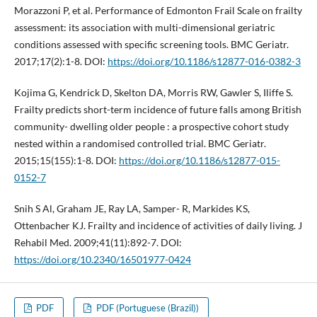
Morazzoni P, et al. Performance of Edmonton Frail Scale on frailty
assessment: its association with multi-dimensional geriatric
conditions assessed with specific screening tools. BMC Geriatr.
2017;17(2):1-8. DOI:
https://doi.org/10.1186/s12877-016-0382-3
Kojima G, Kendrick D, Skelton DA, Morris RW, Gawler S, Iliffe S.
Frailty predicts short-term incidence of future falls among British
community- dwelling older people : a prospective cohort study
nested within a randomised controlled trial. BMC Geriatr.
2015;15(155):1-8. DOI:
https://doi.org/10.1186/s12877-015-
0152-7
Snih S Al, Graham JE, Ray LA, Samper- R, Markides KS,
Ottenbacher KJ. Frailty and incidence of activities of daily living. J
Rehabil Med. 2009;41(11):892-7. DOI:
https://doi.org/10.2340/16501977-0424
PDF
PDF (Portuguese (Brazil))