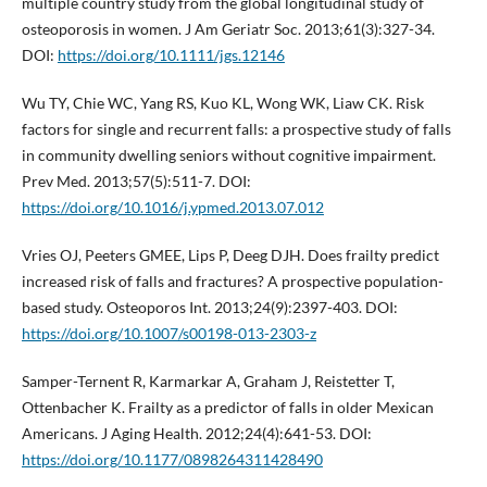
multiple country study from the global longitudinal study of
osteoporosis in women. J Am Geriatr Soc. 2013;61(3):327-34.
DOI:
https://doi.org/10.1111/jgs.12146
Wu TY, Chie WC, Yang RS, Kuo KL, Wong WK, Liaw CK. Risk
factors for single and recurrent falls: a prospective study of falls
in community dwelling seniors without cognitive impairment.
Prev Med. 2013;57(5):511-7. DOI:
https://doi.org/10.1016/j.ypmed.2013.07.012
Vries OJ, Peeters GMEE, Lips P, Deeg DJH. Does frailty predict
increased risk of falls and fractures? A prospective population-
based study. Osteoporos Int. 2013;24(9):2397-403. DOI:
https://doi.org/10.1007/s00198-013-2303-z
Samper-Ternent R, Karmarkar A, Graham J, Reistetter T,
Ottenbacher K. Frailty as a predictor of falls in older Mexican
Americans. J Aging Health. 2012;24(4):641-53. DOI:
https://doi.org/10.1177/0898264311428490