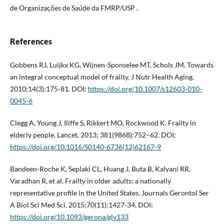
de Organizações de Saúde da FMRP/USP .
References
Gobbens RJ, Luijkx KG, Wijnen-Sponselee MT, Schols JM. Towards
an integral conceptual model of frailty. J Nutr Health Aging.
2010;14(3):175-81. DOI:
https://doi.org/10.1007/s12603-010-
0045-6
Clegg A, Young J, Iliffe S, Rikkert MO, Rockwood K. Frailty in
elderly people. Lancet. 2013; 381(9868):752–62. DOI:
https://doi.org/10.1016/S0140-6736(12)62167-9
Bandeen-Roche K, Seplaki CL, Huang J, Buta B, Kalyani RR,
Varadhan R, et al. Frailty in older adults: a nationally
representative profile in the United States. Journals Gerontol Ser
A Biol Sci Med Sci. 2015;70(11):1427-34. DOI:
https://doi.org/10.1093/gerona/glv133