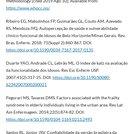
Methodology [cited 2019 Ago 10]; Available from:
https://www.whocc.no/
.
Ribeiro EG, Matozinhos FP, Guimarães GL, Couto AM, Azevedo
RS, Mendoza IYQ. Autopercepção de saúde e vulnerabilidade
clínico-funcional de idosos de Belo Horizonte/Minas Gerais. Rev.
Bras. Enferm. 2018; 71(Suppl 2):860-867. DOI:
https://doi.org/10.1590/0034-7167-2017-0135
Duarte YAO, Andrade CL, Lebrão ML. O index de katz na avaliação
da funcionalidade dos idosos. Rev Esc Enferm USP.
2007;41(2):317-25. DOI:
https://doi.org/10.1590/S0080-
62342007000200021
Pegorari MS, Tavares DMS. Factors associated with the frailty
syndrome in elderly individuals living in the urban area. Rev Lat
Am Enfermagem. 2014;22(5):874-82. DOI:
https://doi.org/10.1590/0104-1169.0213.2493
Santos RL, Júnior JSV. Confiabilidade da versão brasileira da