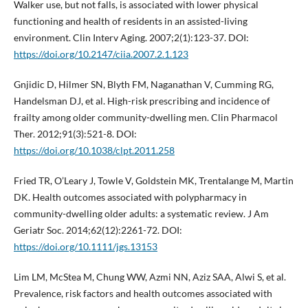
Walker use, but not falls, is associated with lower physical
functioning and health of residents in an assisted-living
environment. Clin Interv Aging. 2007;2(1):123-37. DOI:
https://doi.org/10.2147/ciia.2007.2.1.123
Gnjidic D, Hilmer SN, Blyth FM, Naganathan V, Cumming RG,
Handelsman DJ, et al. High-risk prescribing and incidence of
frailty among older community-dwelling men. Clin Pharmacol
Ther. 2012;91(3):521-8. DOI:
https://doi.org/10.1038/clpt.2011.258
Fried TR, O’Leary J, Towle V, Goldstein MK, Trentalange M, Martin
DK. Health outcomes associated with polypharmacy in
community-dwelling older adults: a systematic review. J Am
Geriatr Soc. 2014;62(12):2261-72. DOI:
https://doi.org/10.1111/jgs.13153
Lim LM, McStea M, Chung WW, Azmi NN, Aziz SAA, Alwi S, et al.
Prevalence, risk factors and health outcomes associated with