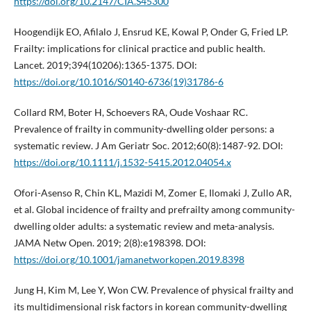
https://doi.org/10.2147/CIA.S45300
Hoogendijk EO, Afilalo J, Ensrud KE, Kowal P, Onder G, Fried LP.
Frailty: implications for clinical practice and public health.
Lancet. 2019;394(10206):1365-1375. DOI:
https://doi.org/10.1016/S0140-6736(19)31786-6
Collard RM, Boter H, Schoevers RA, Oude Voshaar RC.
Prevalence of frailty in community-dwelling older persons: a
systematic review. J Am Geriatr Soc. 2012;60(8):1487-92. DOI:
https://doi.org/10.1111/j.1532-5415.2012.04054.x
Ofori-Asenso R, Chin KL, Mazidi M, Zomer E, Ilomaki J, Zullo AR,
et al. Global incidence of frailty and prefrailty among community-
dwelling older adults: a systematic review and meta-analysis.
JAMA Netw Open. 2019; 2(8):e198398. DOI:
https://doi.org/10.1001/jamanetworkopen.2019.8398
Jung H, Kim M, Lee Y, Won CW. Prevalence of physical frailty and
its multidimensional risk factors in korean community-dwelling