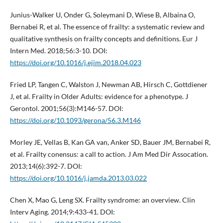
Junius-Walker U, Onder G, Soleymani D, Wiese B, Albaina O,
Bernabei R, et al. The essence of frailty: a systematic review and
qualitative synthesis on frailty concepts and definitions. Eur J
Intern Med. 2018;56:3-10. DOI:
https://doi.org/10.1016/j.ejim.2018.04.023
Fried LP, Tangen C, Walston J, Newman AB, Hirsch C, Gottdiener
J, et al. Frailty in Older Adults: evidence for a phenotype. J
Gerontol. 2001;56(3):M146-57. DOI:
https://doi.org/10.1093/gerona/56.3.M146
Morley JE, Vellas B, Kan GA van, Anker SD, Bauer JM, Bernabei R,
et al. Frailty conensus: a call to action. J Am Med Dir Assocation.
2013;14(6):392-7. DOI:
https://doi.org/10.1016/j.jamda.2013.03.022
Chen X, Mao G, Leng SX. Frailty syndrome: an overview. Clin
Interv Aging. 2014;9:433-41. DOI: