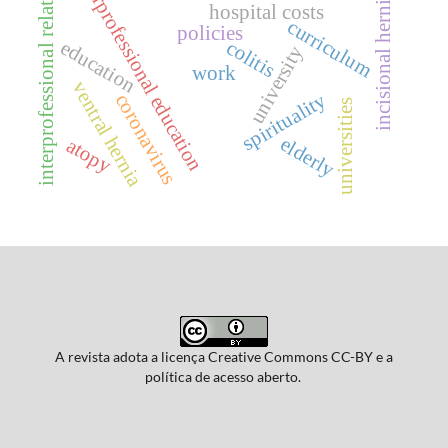
interprofessional education
interprofessional relations
incisional hernia
hospital costs
curriculum
policies
colitis
education
university
work
ventral hernia
spirituality
coronavirus
universities
elderly
atopy
A revista adota a licença Creative Commons CC-BY e a
política de acesso aberto.