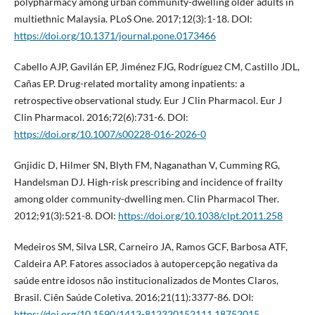
polypharmacy among urban community-dwelling older adults in
multiethnic Malaysia. PLoS One. 2017;12(3):1-18. DOI:
https://doi.org/10.1371/journal.pone.0173466
Cabello AJP, Gavilán EP, Jiménez FJG, Rodríguez CM, Castillo JDL,
Cañas EP. Drug-related mortality among inpatients: a
retrospective observational study. Eur J Clin Pharmacol. Eur J
Clin Pharmacol. 2016;72(6):731-6. DOI:
https://doi.org/10.1007/s00228-016-2026-0
Gnjidic D, Hilmer SN, Blyth FM, Naganathan V, Cumming RG,
Handelsman DJ. High-risk prescribing and incidence of frailty
among older community-dwelling men. Clin Pharmacol Ther.
2012;91(3):521-8. DOI:
https://doi.org/10.1038/clpt.2011.258
Medeiros SM, Silva LSR, Carneiro JA, Ramos GCF, Barbosa ATF,
Caldeira AP. Fatores associados à autopercepção negativa da
saúde entre idosos não institucionalizados de Montes Claros,
Brasil. Ciên Saúde Coletiva. 2016;21(11):3377-86. DOI:
https://doi.org/10.1590/1413-812320152111.18752015