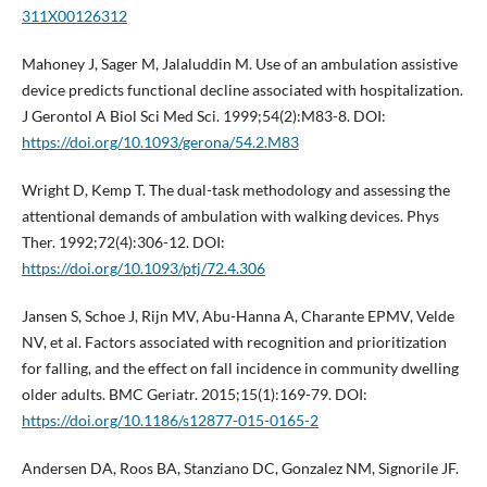
311X00126312
Mahoney J, Sager M, Jalaluddin M. Use of an ambulation assistive
device predicts functional decline associated with hospitalization.
J Gerontol A Biol Sci Med Sci. 1999;54(2):M83-8. DOI:
https://doi.org/10.1093/gerona/54.2.M83
Wright D, Kemp T. The dual-task methodology and assessing the
attentional demands of ambulation with walking devices. Phys
Ther. 1992;72(4):306-12. DOI:
https://doi.org/10.1093/ptj/72.4.306
Jansen S, Schoe J, Rijn MV, Abu-Hanna A, Charante EPMV, Velde
NV, et al. Factors associated with recognition and prioritization
for falling, and the effect on fall incidence in community dwelling
older adults. BMC Geriatr. 2015;15(1):169-79. DOI:
https://doi.org/10.1186/s12877-015-0165-2
Andersen DA, Roos BA, Stanziano DC, Gonzalez NM, Signorile JF.