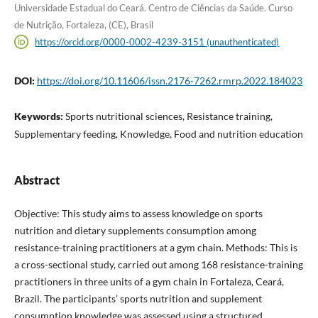
Universidade Estadual do Ceará. Centro de Ciências da Saúde. Curso
de Nutrição, Fortaleza, (CE), Brasil
https://orcid.org/0000-0002-4239-3151 (unauthenticated)
DOI:
https://doi.org/10.11606/issn.2176-7262.rmrp.2022.184023
Keywords:
Sports nutritional sciences, Resistance training,
Supplementary feeding, Knowledge, Food and nutrition education
Abstract
Objective: This study aims to assess knowledge on sports
nutrition and dietary supplements consumption among
resistance-training practitioners at a gym chain. Methods: This is
a cross-sectional study, carried out among 168 resistance-training
practitioners in three units of a gym chain in Fortaleza, Ceará,
Brazil. The participants’ sports nutrition and supplement
consumption knowledge was assessed using a structured