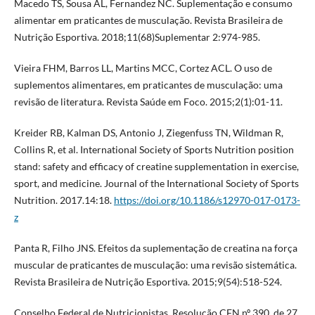
Macedo TS, Sousa AL, Fernandez NC. Suplementação e consumo
alimentar em praticantes de musculação. Revista Brasileira de
Nutrição Esportiva. 2018;11(68)Suplementar 2:974-985.
Vieira FHM, Barros LL, Martins MCC, Cortez ACL. O uso de
suplementos alimentares, em praticantes de musculação: uma
revisão de literatura. Revista Saúde em Foco. 2015;2(1):01-11.
Kreider RB, Kalman DS, Antonio J, Ziegenfuss TN, Wildman R,
Collins R, et al. International Society of Sports Nutrition position
stand: safety and efficacy of creatine supplementation in exercise,
sport, and medicine. Journal of the International Society of Sports
Nutrition. 2017.14:18.
https://doi.org/10.1186/s12970-017-0173-
z
Panta R, Filho JNS. Efeitos da suplementação de creatina na força
muscular de praticantes de musculação: uma revisão sistemática.
Revista Brasileira de Nutrição Esportiva. 2015;9(54):518-524.
Conselho Federal de Nutricionistas. Resolução CFN nº 390, de 27