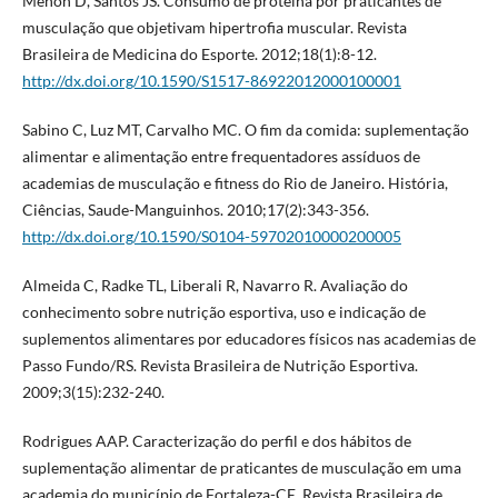
Menon D, Santos JS. Consumo de proteína por praticantes de
musculação que objetivam hipertrofia muscular. Revista
Brasileira de Medicina do Esporte. 2012;18(1):8-12.
http://dx.doi.org/10.1590/S1517-86922012000100001
Sabino C, Luz MT, Carvalho MC. O fim da comida: suplementação
alimentar e alimentação entre frequentadores assíduos de
academias de musculação e fitness do Rio de Janeiro. História,
Ciências, Saude-Manguinhos. 2010;17(2):343-356.
http://dx.doi.org/10.1590/S0104-59702010000200005
Almeida C, Radke TL, Liberali R, Navarro R. Avaliação do
conhecimento sobre nutrição esportiva, uso e indicação de
suplementos alimentares por educadores físicos nas academias de
Passo Fundo/RS. Revista Brasileira de Nutrição Esportiva.
2009;3(15):232-240.
Rodrigues AAP. Caracterização do perfil e dos hábitos de
suplementação alimentar de praticantes de musculação em uma
academia do município de Fortaleza-CE. Revista Brasileira de