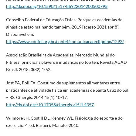
http://dx.doi.org/10.1590/1517-86922014200500795
Conselho Federal de Educação Física. Porque as academias de
ginástica estão malhando também. 2019 [acesso 2021 abr 8].
Disponível em:
https://www.confef.org.br/confef/comunicacao/clipping/1292/
.
Associação Brasileira de Academias. Mercado Mundial do
Fitness: principais players e mudanças no top ten. Revista ACAD
Brasil. 2018; 3(82):1-52.
Jost PA, Poll FA. Consumo de suplementos alimentares entre
praticantes de atividade física em academias de Santa Cruz do Sul
– RS. Cinergis. 2014;15(1):10-17.
http://dx.doi.org/10.17058/cinergis.v15i1.4357
Wilmore JH, Costill DL, Kenney WL. Fisiologia do esporte e do
exercício. 4. ed. Barueri: Manole; 2010.