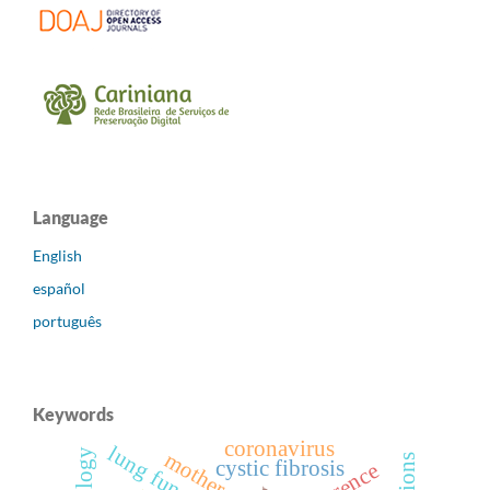
Language
English
español
português
Keywords
coronavirus
lung function
mothers
cystic fibrosis