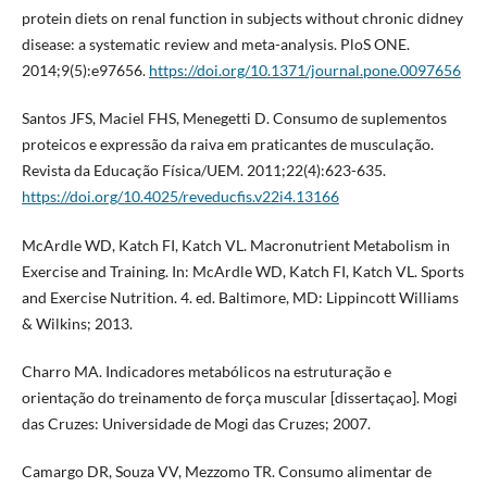
protein diets on renal function in subjects without chronic didney
disease: a systematic review and meta-analysis. PloS ONE.
2014;9(5):e97656.
https://doi.org/10.1371/journal.pone.0097656
Santos JFS, Maciel FHS, Menegetti D. Consumo de suplementos
proteicos e expressão da raiva em praticantes de musculação.
Revista da Educação Física/UEM. 2011;22(4):623-635.
https://doi.org/10.4025/reveducfis.v22i4.13166
McArdle WD, Katch FI, Katch VL. Macronutrient Metabolism in
Exercise and Training. In: McArdle WD, Katch FI, Katch VL. Sports
and Exercise Nutrition. 4. ed. Baltimore, MD: Lippincott Williams
& Wilkins; 2013.
Charro MA. Indicadores metabólicos na estruturação e
orientação do treinamento de força muscular [dissertaçao]. Mogi
das Cruzes: Universidade de Mogi das Cruzes; 2007.
Camargo DR, Souza VV, Mezzomo TR. Consumo alimentar de