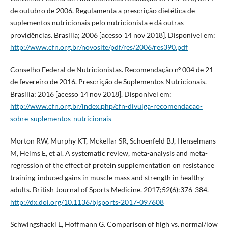
de outubro de 2006. Regulamenta a prescrição dietética de
suplementos nutricionais pelo nutricionista e dá outras
providências. Brasília; 2006 [acesso 14 nov 2018]. Disponível em:
http://www.cfn.org.br/novosite/pdf/res/2006/res390.pdf
Conselho Federal de Nutricionistas. Recomendação nº 004 de 21
de fevereiro de 2016. Prescrição de Suplementos Nutricionais.
Brasília; 2016 [acesso 14 nov 2018]. Disponível em:
http://www.cfn.org.br/index.php/cfn-divulga-recomendacao-
sobre-suplementos-nutricionais
Morton RW, Murphy KT, Mckellar SR, Schoenfeld BJ, Henselmans
M, Helms E, et al. A systematic review, meta-analysis and meta-
regression of the effect of protein supplementation on resistance
training-induced gains in muscle mass and strength in healthy
adults. British Journal of Sports Medicine. 2017;52(6):376-384.
http://dx.doi.org/10.1136/bjsports-2017-097608
Schwingshackl L, Hoffmann G. Comparison of high vs. normal/low