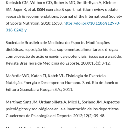
Kerksick CM, Wilborn CD, Roberts MD, Smith-Ryan A, Kleiner
SM, Jager R, et al. ISSN exercise & sport nutrition review update:
research & recommendations. Journal of the International Society
of Sports Nutrition. 2018;15:38.
https://doi.org/10.1186/s12970-
018-0242-y
Sociedade Brasileira de Medicina do Esporte. Modificações
dietéticas, reposição hídrica, suplementos alimentares e drogas:
comprovação de ação ergogênica e potenciais riscos para a saúde.
Revista Brasileira de Medicina do Esporte. 2009;15(3):3-12.
McArdle WD, Katch FI, Katch VL. Fisiologia do Exercício –
Nutrição, Energia e Desempenho Humano. 7. ed. Rio de Janeiro:
Editora Guanabara Koogan S.A.; 2011.
Martínez-Sanz JM, Urdampilleta A, Micó L, Soriano JM. Aspectos
psicológicos y sociológicos en la alimentación de los deportistas.
Cuadernos de Psicología del Deporte. 2012;12(2):39-48.