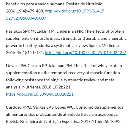
benefícios para a saúde humana. Revista de Nutrição.
2006;19(4):479-488.
http://dx.doi.org/10.1590/S1415-
52732006000400007
Pasiakos SM, McLellan TM, Lieberman HR. The effects of protein
supplements on muscle mass, strength, and aerobic and anaerobic
power in healthy adults: a systematic review. Sports Medicine.
2015;45(1):111-131.
https://doi.org/10.1007/s40279-014-0242-2
Davies RW, Carson BP, Jakeman PM. The effect of whey protein
supplementation on the temporal recovery of muscle function
following resistance training: a systematic review and meta-
analysis. Nutrients. 2018;10(2):221.
https://doi.org/10.3390/nu10020221
Cardoso RPQ, Vargas SVS, Lopes WC. Consumo de suplementos
alimentares dos praticantes de atividade física em academias.
Revista Brasileira de Nutrição Esportiva. 2017;11(65):584-592.