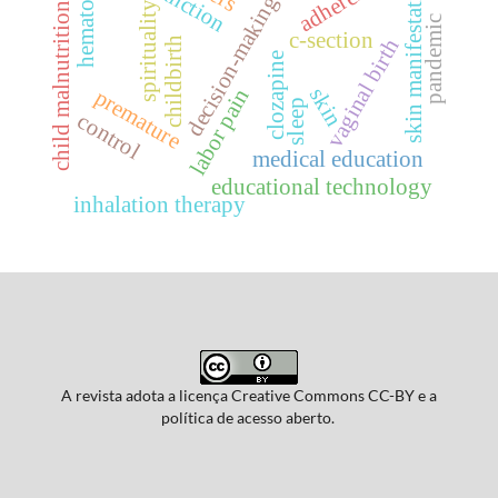
hematology
skin manifestations
adherence
decision-making
spirituality
child malnutrition
pandemic
c-section
childbirth
vaginal birth
clozapine
skin
labor pain
premature
sleep
control
medical education
educational technology
inhalation therapy
A revista adota a licença Creative Commons CC-BY e a
política de acesso aberto.