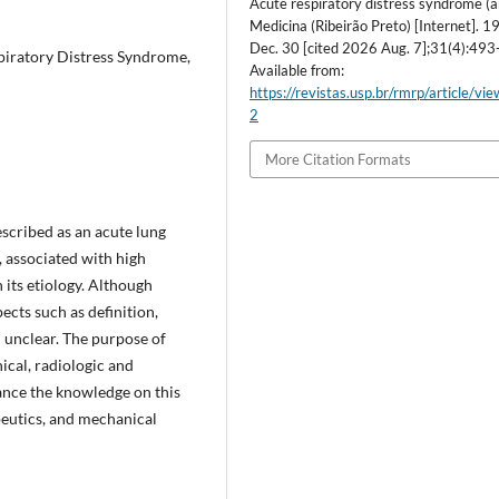
Acute respiratory distress syndrome (a
Medicina (Ribeirão Preto) [Internet]. 1
Dec. 30 [cited 2026 Aug. 7];31(4):493
piratory Distress Syndrome,
Available from:
https://revistas.usp.br/rmrp/article/vi
2
More Citation Formats
scribed as an acute lung
 associated with high
its etiology. Although
ects such as definition,
 unclear. The purpose of
nical, radiologic and
ance the knowledge on this
peutics, and mechanical