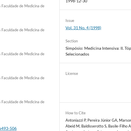
1998-12-30
a Faculdade de Medicina de
Issue
Vol. 31 No. 4 (1998)
a Faculdade de Medicina de
Section
Simpósio: Medicina Intensiva: II. Tó
Selecionados
a Faculdade de Medicina de
License
a Faculdade de Medicina de
a Faculdade de Medicina de
How to Cite
Antoniazzi P, Pereira Júnior GA, Marson
Abeid M, Baldisserotto S, Basile-Filho A
4p493-506