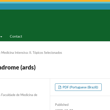
Contact
 Medicina Intensiva: II. Tópicos Selecionados
ndrome (ards)
PDF (Portuguese (Brazil))
a Faculdade de Medicina de
Published