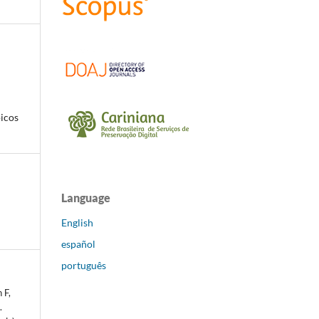
picos
Language
English
español
português
 F,
.