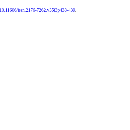
g/10.11606/issn.2176-7262.v35i3p438-439
.