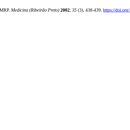
 FMRP.
Medicina (Ribeirão Preto)
2002
,
35
(3), 438-439.
https://doi.or