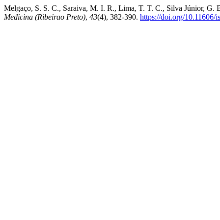
Melgaço, S. S. C., Saraiva, M. I. R., Lima, T. T. C., Silva Júnior, G.
Medicina (Ribeirao Preto)
,
43
(4), 382-390.
https://doi.org/10.11606