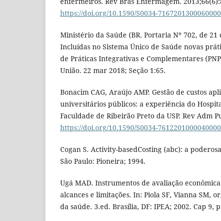
enfermeiros. Rev Bras Enfermagem. 2013;66(6):
https://doi.org/10.1590/S0034-716720130006000
Ministério da Saúde (BR. Portaria Nº 702, de 21
Incluídas no Sistema Único de Saúde novas práti
de Práticas Integrativas e Complementares (PNPIC
União. 22 mar 2018; Seção 1:65.
Bonacim CAG, Araújo AMP. Gestão de custos apli
universitários públicos: a experiência do Hospita
Faculdade de Ribeirão Preto da USP. Rev Adm Pub
https://doi.org/10.1590/S0034-761220100004000
Cogan S. Activity-basedCosting (abc): a poderosa
São Paulo: Pioneira; 1994.
Ugá MAD. Instrumentos de avaliação econômica 
alcances e limitações. In: Piola SF, Vianna SM, 
da saúde. 3.ed. Brasília, DF: IPEA; 2002. Cap 9, p