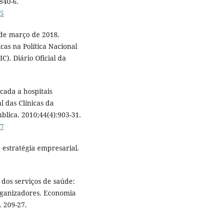
840-6.
05
 de março de 2018.
cas na Política Nacional
). Diário Oficial da
cada a hospitais
l das Clínicas da
lica. 2010;44(4):903-31.
07
 estratégia empresarial.
dos serviços de saúde:
organizadores. Economia
. 209-27.