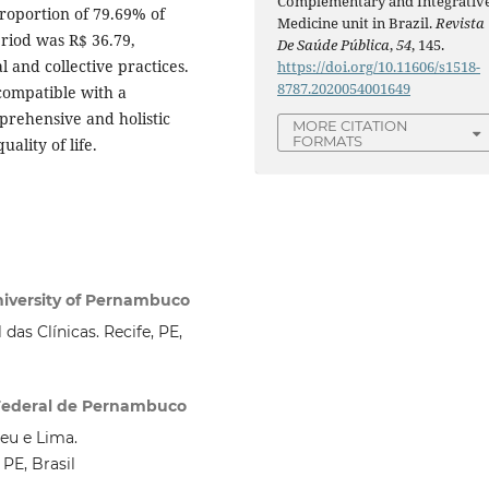
Complementary and Integrativ
proportion of 79.69% of
Medicine unit in Brazil.
Revista
eriod was R$ 36.79,
De Saúde Pública
,
54
, 145.
l and collective practices.
https://doi.org/10.11606/s1518-
8787.2020054001649
compatible with a
prehensive and holistic
MORE CITATION
FORMATS
ality of life.
iversity of Pernambuco
as Clínicas. Recife, PE,
o Federal de Pernambuco
eu e Lima.
PE, Brasil