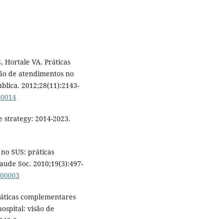
, Hortale VA. Práticas
ção de atendimentos no
blica. 2012;28(11):2143-
00014
 strategy: 2014-2023.
no SUS: práticas
Saude Soc. 2010;19(3):497-
300003
ráticas complementares
ospital: visão de