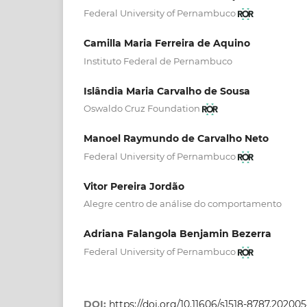
Federal University of Pernambuco
Camilla Maria Ferreira de Aquino
Instituto Federal de Pernambuco
Islândia Maria Carvalho de Sousa
Oswaldo Cruz Foundation
Manoel Raymundo de Carvalho Neto
Federal University of Pernambuco
Vitor Pereira Jordão
Alegre centro de análise do comportamento
Adriana Falangola Benjamin Bezerra
Federal University of Pernambuco
DOI:
https://doi.org/10.11606/s1518-8787.2020