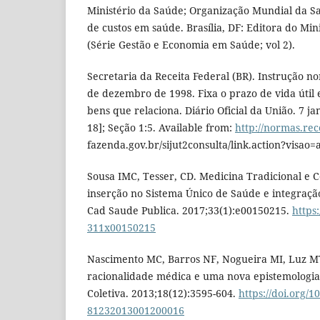
Ministério da Saúde; Organização Mundial da Sa
de custos em saúde. Brasília, DF: Editora do Min
(Série Gestão e Economia em Saúde; vol 2).
Secretaria da Receita Federal (BR). Instrução n
de dezembro de 1998. Fixa o prazo de vida útil 
bens que relaciona. Diário Oficial da União. 7 j
18]; Seção 1:5. Available from:
http://normas.rec
fazenda.gov.br/sijut2consulta/link.action?visa
Sousa IMC, Tesser, CD. Medicina Tradicional e 
inserção no Sistema Único de Saúde e integraçã
Cad Saude Publica. 2017;33(1):e00150215.
https
311x00150215
Nascimento MC, Barros NF, Nogueira MI, Luz MT
racionalidade médica e uma nova epistemologi
Coletiva. 2013;18(12):3595-604.
https://doi.org/1
81232013001200016