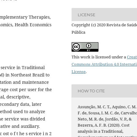
LICENSE
omplementary Therapies,
nomics, Health Economics
Copyright (c) 2020 Revista de Saúd
Pública
This work is licensed under a
Creat
Commons Attribution 4.0 Internat
service in Traditional
License
.
 in Northeast Brazil to
ntation and maintenance
erage cost per user for the
HOW TO CITE
l, descriptive,
econdary data, later
Assunção, M. C. T., Aquino, C. M.
ethod used to analyze
F. de, Sousa, I. M. C. de, Carvalh
he service was divided
Neto, M. R. de, Jordão, V. P., &
Bezerra, A. F. B. (2020). Cost
ative and auxiliary.
analysis in a Traditional,
 ost o f t he s ervice i n 2