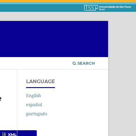
SEARCH
LANGUAGE
English
e
español
português
XML