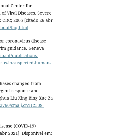
ional Center for
 of Viral Diseases. Severe
 CDC; 2005 [citado 26 abr
about/faq.html
or coronavirus disease
erim guidance. Geneva
o.int/publications-
virus-in-suspected-human-
phases changed from
rgent response and
nghua Liu Xing Bing Xue Za
0.3760/cma.j.cn112338-
isease (COVID-19)
abr 2021]. Disponível em: