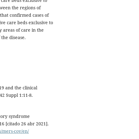
 care beds exclusive to
tween the regions of
that confirmed cases of
sive care beds exclusive to
y areas of care in the
 the disease.
19 and the clinical
42 Suppl 1:11-8.
atory syndrome
6 [citado 26 abr 2021].
/mers-cov/en/