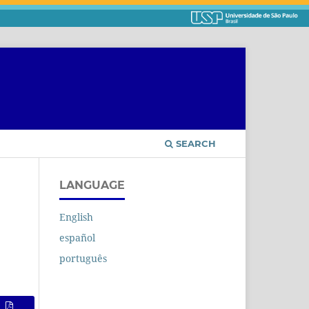
SEARCH
LANGUAGE
English
español
português