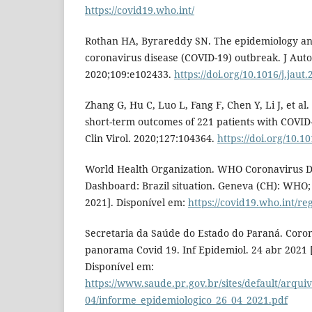
https://covid19.who.int/
Rothan HA, Byrareddy SN. The epidemiology an
coronavirus disease (COVID-19) outbreak. J Au
2020;109:e102433.
https://doi.org/10.1016/j.jaut
Zhang G, Hu C, Luo L, Fang F, Chen Y, Li J, et al.
short-term outcomes of 221 patients with COVID
Clin Virol. 2020;127:104364.
https://doi.org/10.1
World Health Organization. WHO Coronavirus D
Dashboard: Brazil situation. Geneva (CH): WHO;
2021]. Disponível em:
https://covid19.who.int/r
Secretaria da Saúde do Estado do Paraná. Coron
panorama Covid 19. Inf Epidemiol. 24 abr 2021 [
Disponível em:
https://www.saude.pr.gov.br/sites/default/arquiv
04/informe_epidemiologico_26_04_2021.pdf