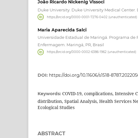
João Ricardo Nickenig Vissoci
Duke University. Duke University Medical Center.
https://orcid.org/0000-0001-7276-0402 (unauthenticated)
Maria Aparecida Salci
Universidade Estadual de Maringá. Programa de
Enfermagem. Maringá, PR, Brasil
https://orcid.org/0000-0002-6386-1962 (unauthenticated)
DOI:
https://doi.org/10.11606/s1518-8787.2022
COVID-19, complications, Intensive C
Keywords:
distribution, Spatial Analysis, Health Services
Ecological Studies
ABSTRACT