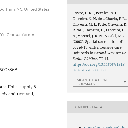
 Durham, NC, United States
Covre, E. R. ., Pereira, N. D.,
Oliveira, N. N. de ., Charlo, P. B.,
Oliveira, M. L. F. de, Oliveira, R.
R. de ., Carreira, L., Facchini, L.
 Pós-Graduação em
A., Vissoci, J. R. N., & Salci, M. A.
(2002). Spatial correlation of
covid-19 with intensive care
unit beds in Paraná.
Revista De
Saúde Pública
,
56
, 14.
https://doi.org/10.11606/s1518-
056003868
8787.2022056003868
MORE CITATION
FORMATS
are Units, supply &
 Needs and Demand,
FUNDING DATA
Conselho Nacional de