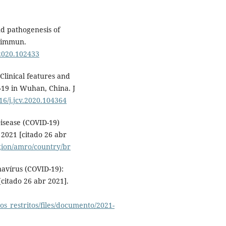
d pathogenesis of
toimmun.
.2020.102433
 Clinical features and
-19 in Wuhan, China. J
016/j.jcv.2020.104364
isease (COVID-19)
 2021 [citado 26 abr
egion/amro/country/br
avírus (COVID-19):
citado 26 abr 2021].
os_restritos/files/documento/2021-