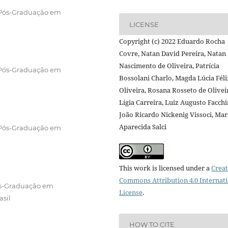
 Pós-Graduação em
LICENSE
Copyright (c) 2022 Eduardo Rocha
Covre, Natan David Pereira, Natan
Nascimento de Oliveira, Patrícia
 Pós-Graduação em
Bossolani Charlo, Magda Lúcia Féli
Oliveira, Rosana Rosseto de Olivei
Lígia Carreira, Luiz Augusto Facchi
João Ricardo Nickenig Vissoci, Mar
Aparecida Salci
 Pós-Graduação em
This work is licensed under a
Creat
Commons Attribution 4.0 Internat
ós-Graduação em
License
.
asil
HOW TO CITE