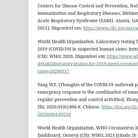
Centers for Disease Control and Prevention, Nat
Immunization and Respiratory Diseases, Division
Acute Respiratory Syndrome (SARS). Atanta, GA:
2021]. Disponível em:
https://www.cdc.gov/sars/
World Health Organization. Laboratory testing f
2019 (COVID-19) in suspected human cases: int
(CH): WHO; 2020. Disponível em:
https://www.wh
detail/laboratory-testing-for-2019-novel-corona
cases-20200117
Yang WZ. [Thoughts of the COVID-19 outbreak 
emergency response to the combination of eme
regular prevention and control activities]. Zho
Zhi. 2020;41(6):806-8. Chinese.
https://doi.org/1
20200404-00516
World Health Organization. WHO Coronavirus D
Dashboard. Geneva (CH): WHO; 2021 [citado 26 