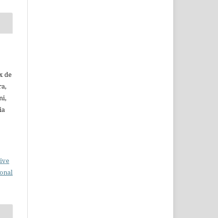
x de
ra,
ni,
ia
ive
ional