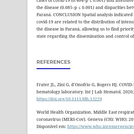
cases of covid-19 (0.404–p ≤ 0.001) and intensive
the disease (0.085–p ≤ 0.001) and disparities be
Paraná. CONCLUSION Spatial analysis indicated 
covid-19 are related to the distribution of inten
the disease in Paraná, allowing us to find priorit
state regarding the dissemination and control of
REFERENCES
Frater JL, Zini G, d’Onofrio G, Rogers HJ. COVID-
hematology laboratory. Int J Lab Hematol. 2020;
https://doi.org/10.1111/ijlh.13229
World Health Organization. Middle East respir
coronavirus (MERS-Cov). Geneva (CH): WHO; 201
Disponível em:
https://www.who.int/emergencies