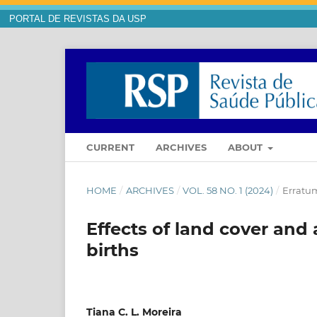
PORTAL DE REVISTAS DA USP
CURRENT
ARCHIVES
ABOUT
HOME
/
ARCHIVES
/
VOL. 58 NO. 1 (2024)
/
Erratu
Effects of land cover and 
births
Tiana C. L. Moreira