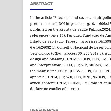
ABSTRACT
In the article “Effects of land cover and air pollu
preterm births”, DOI https://doi.org/10.11606/s
published on the Revista de Saúde Pública.2024;
references (page 14): Funding: Fundação de Am
Estado de São Paulo (Fapesp – Processes 16/1598
6 e 16/26082-1). Conselho Nacional de Desenvolv
Tecnológico (CNPq - Process 304277/2019-3). Aut
design and planning: TCLM, SRDMS, PHS, TM. Dat
and interpreation: TCLM, JLP, WR, SRDMS, TM. P
the manuscript: TCLM, JLP, WR, PHS, DFSF, SRD
approval: TCLM, JLP, WR, PHS, DFSF, SRDMS, TM.
article content: TCLM, SRDMS, TM. Conflict of In
declare no conflict of interest.
REFERENCES