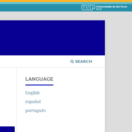
SEARCH
LANGUAGE
English
español
português