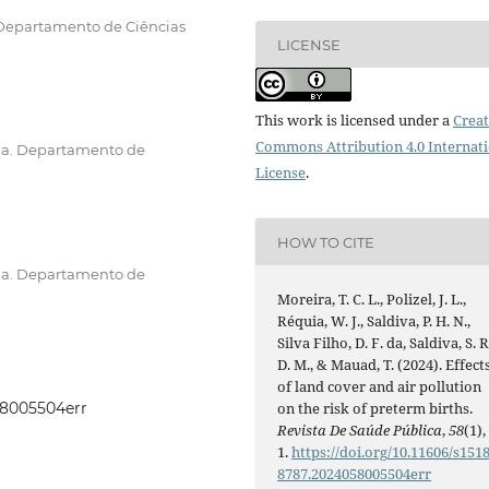
. Departamento de Ciências
LICENSE
This work is licensed under a
Creat
Commons Attribution 4.0 Internat
na. Departamento de
License
.
HOW TO CITE
na. Departamento de
Moreira, T. C. L., Polizel, J. L.,
Réquia, W. J., Saldiva, P. H. N.,
Silva Filho, D. F. da, Saldiva, S. R
D. M., & Mauad, T. (2024). Effect
of land cover and air pollution
on the risk of preterm births.
058005504err
Revista De Saúde Pública
,
58
(1),
1.
https://doi.org/10.11606/s1518
8787.2024058005504err