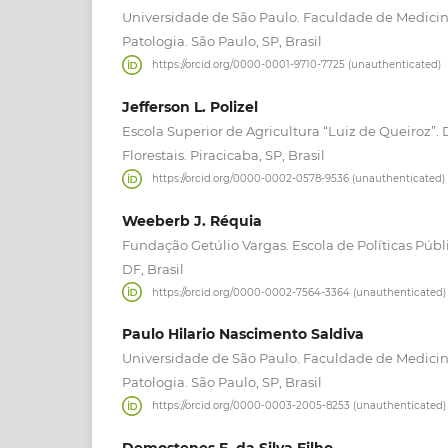
Universidade de São Paulo. Faculdade de Medici
Patologia. São Paulo, SP, Brasil
https://orcid.org/0000-0001-9710-7725 (unauthenticated)
Jefferson L. Polizel
Escola Superior de Agricultura “Luiz de Queiroz”
Florestais. Piracicaba, SP, Brasil
https://orcid.org/0000-0002-0578-9536 (unauthenticated)
Weeberb J. Réquia
Fundação Getúlio Vargas. Escola de Políticas Públi
DF, Brasil
https://orcid.org/0000-0002-7564-3364 (unauthenticated)
Paulo Hilario Nascimento Saldiva
Universidade de São Paulo. Faculdade de Medici
Patologia. São Paulo, SP, Brasil
https://orcid.org/0000-0003-2005-8253 (unauthenticated)
Demostenes F. da Silva Filho