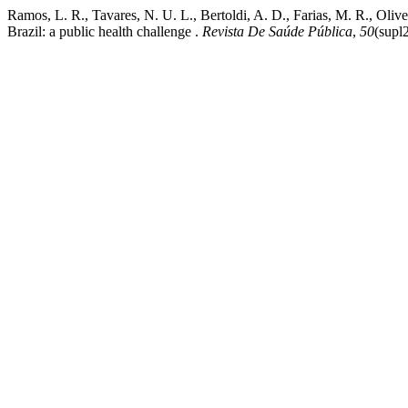
Ramos, L. R., Tavares, N. U. L., Bertoldi, A. D., Farias, M. R., Oliv
Brazil: a public health challenge .
Revista De Saúde Pública
,
50
(supl2