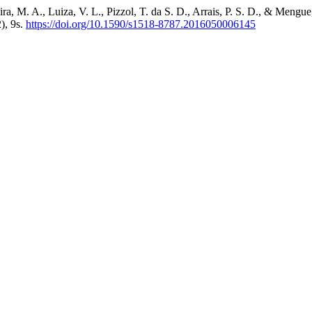
eira, M. A., Luiza, V. L., Pizzol, T. da S. D., Arrais, P. S. D., & Meng
), 9s.
https://doi.org/10.1590/s1518-8787.2016050006145