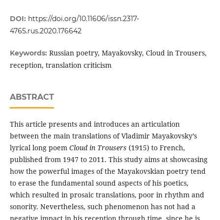
DOI:
https://doi.org/10.11606/issn.2317-
4765.rus.2020.176642
Russian poetry, Mayakovsky, Cloud in Trousers,
Keywords:
reception, translation criticism
ABSTRACT
This article presents and introduces an articulation
between the main translations of Vladimir Mayakovsky’s
lyrical long poem
Cloud in Trousers
(1915) to French,
published from 1947 to 2011. This study aims at showcasing
how the powerful images of the Mayakovskian poetry tend
to erase the fundamental sound aspects of his poetics,
which resulted in prosaic translations, poor in rhythm and
sonority. Nevertheless, such phenomenon has not had a
negative impact in his reception through time, since he is