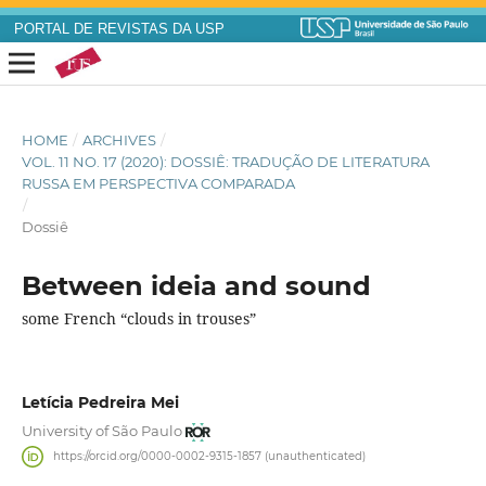
PORTAL DE REVISTAS DA USP
HOME
/
ARCHIVES
/
VOL. 11 NO. 17 (2020): DOSSIÊ: TRADUÇÃO DE LITERATURA
RUSSA EM PERSPECTIVA COMPARADA
/
Dossiê
Between ideia and sound
some French “clouds in trouses”
Letícia Pedreira Mei
University of São Paulo
https://orcid.org/0000-0002-9315-1857 (unauthenticated)