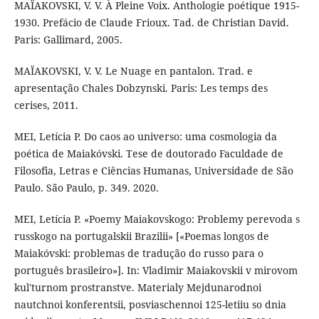
MAÏAKOVSKI, V. V. À Pleine Voix. Anthologie poétique 1915-
1930. Prefácio de Claude Frioux. Tad. de Christian David.
Paris: Gallimard, 2005.
MAÏAKOVSKI, V. V. Le Nuage en pantalon. Trad. e
apresentação Chales Dobzynski. Paris: Les temps des
cerises, 2011.
MEI, Letícia P. Do caos ao universo: uma cosmologia da
poética de Maiakóvski. Tese de doutorado Faculdade de
Filosofia, Letras e Ciências Humanas, Universidade de São
Paulo. São Paulo, p. 349. 2020.
MEI, Letícia P. «Poemy Maiakovskogo: Problemy perevoda s
russkogo na portugalskii Brazilii» [«Poemas longos de
Maiakóvski: problemas de tradução do russo para o
português brasileiro»]. In: Vladimir Maiakovskii v mirovom
kul'turnom prostranstve. Materialy Mejdunarodnoi
nautchnoi konferentsii, posviaschennoi 125-letiiu so dnia