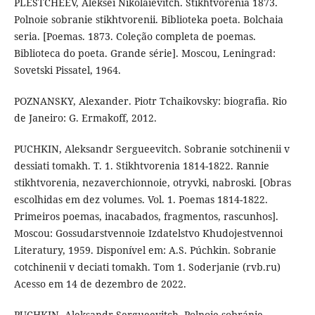
PLESTCHEEV, Aleksei Nikolaievitch. Stikhtvorenia 1873.
Polnoie sobranie stikhtvorenii. Biblioteka poeta. Bolchaia
seria. [Poemas. 1873. Coleção completa de poemas.
Biblioteca do poeta. Grande série]. Moscou, Leningrad:
Sovetski Pissatel, 1964.
POZNANSKY, Alexander. Piotr Tchaikovsky: biografia. Rio
de Janeiro: G. Ermakoff, 2012.
PUCHKIN, Aleksandr Sergueevitch. Sobranie sotchinenii v
dessiati tomakh. T. 1. Stikhtvorenia 1814-1822. Rannie
stikhtvorenia, nezaverchionnoie, otryvki, nabroski. [Obras
escolhidas em dez volumes. Vol. 1. Poemas 1814-1822.
Primeiros poemas, inacabados, fragmentos, rascunhos].
Moscou: Gossudarstvennoie Izdatelstvo Khudojestvennoi
Literatury, 1959. Disponível em: A.S. Púchkin. Sobranie
cotchinenii v deciati tomakh. Tom 1. Soderjanie (rvb.ru)
Acesso em 14 de dezembro de 2022.
PUCHKIN, Aleksandr Sergueevitch. Polnoie sobránie