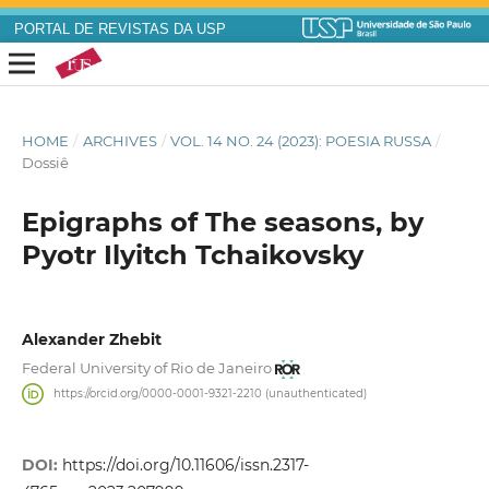
PORTAL DE REVISTAS DA USP
HOME
/
ARCHIVES
/
VOL. 14 NO. 24 (2023): POESIA RUSSA
/
Dossiê
Epigraphs of The seasons, by
Pyotr Ilyitch Tchaikovsky
Alexander Zhebit
Federal University of Rio de Janeiro
https://orcid.org/0000-0001-9321-2210 (unauthenticated)
DOI:
https://doi.org/10.11606/issn.2317-