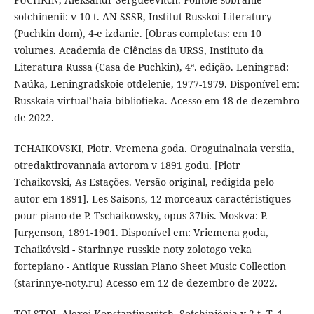
sotchinenii: v 10 t. AN SSSR, Institut Russkoi Literatury
(Puchkin dom), 4-e izdanie. [Obras completas: em 10
volumes. Academia de Ciências da URSS, Instituto da
Literatura Russa (Casa de Puchkin), 4ª. edição. Leningrad:
Naúka, Leningradskoie otdelenie, 1977-1979. Disponível em:
Russkaia virtual’haia bibliotieka. Acesso em 18 de dezembro
de 2022.
TCHAIKOVSKI, Piotr. Vremena goda. Oroguinalnaia versiia,
otredaktirovannaia avtorom v 1891 godu. [Piotr
Tchaikovski, As Estações. Versão original, redigida pelo
autor em 1891]. Les Saisons, 12 morceaux caractéristiques
pour piano de P. Tschaikowsky, opus 37bis. Moskva: P.
Jurgenson, 1891-1901. Disponível em: Vriemena goda,
Tchaikóvski - Starinnye russkie noty zolotogo veka
fortepiano - Antique Russian Piano Sheet Music Collection
(starinnye-noty.ru) Acesso em 12 de dezembro de 2022.
TOLSTOI, Alexei Konstantinovitch. Sotchiniênia v 2 t. T. 1.