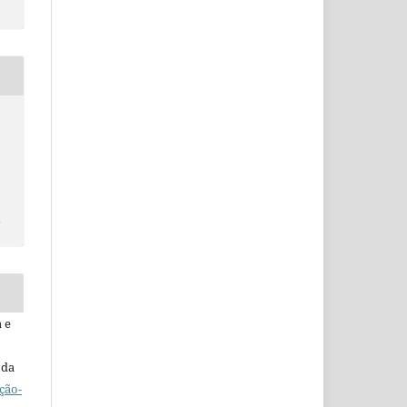
E
 e
 da
ção-