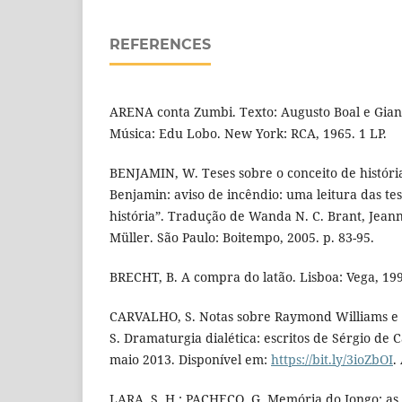
REFERENCES
ARENA conta Zumbi. Texto: Augusto Boal e Gian
Música: Edu Lobo. New York: RCA, 1965. 1 LP.
BENJAMIN, W. Teses sobre o conceito de históri
Benjamin: aviso de incêndio: uma leitura das te
história”. Tradução de Wanda N. C. Brant, Jean
Müller. São Paulo: Boitempo, 2005. p. 83-95.
BRECHT, B. A compra do latão. Lisboa: Vega, 19
CARVALHO, S. Notas sobre Raymond Williams e 
S. Dramaturgia dialética: escritos de Sérgio de 
maio 2013. Disponível em:
https://bit.ly/3ioZbOI
.
LARA, S. H.; PACHECO, G. Memória do Jongo: as 