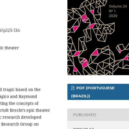
0i1p123-134
pic theater
PDF (PORTUGUESE
nd tragic based on the
trágico and Raymond
(BRAZIL))
ting the concepts of
rtolt Brecht’s epic theater
PUBLISHED
tic research developed
he Research Group on