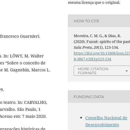
mesma licença que o original.
HOW TO CITE
Moreira, C. M. G., & Dias, R.
francesco Guarnieri.
(2020). Fuzuê: spirits of the past
Sala Preta
,
20
(1), 123-134.
https://doi.org/10.11606/issn.22
a. In: LÖWY, M. Walter
8-3867.v20i1p123-134
ses “Sobre o conceito de
MORE CITATION
ne M. Gagnebin, Marcos L.
FORMATS
99.
FUNDING DATA
o teatro. In: CARVALHO,
Carvalho. São Paulo, 1
 Acesso em: 7 maio 2020.
Conselho Nacional de
Desenvolvimento
gravações históricas de