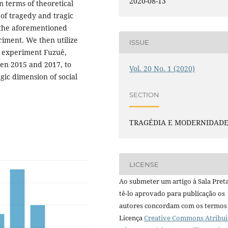
2020-08-13
n terms of theoretical
of tragedy and tragic
n the aforementioned
iment. We then utilize
ISSUE
c experiment Fuzuê,
een 2015 and 2017, to
Vol. 20 No. 1 (2020)
gic dimension of social
SECTION
TRAGÉDIA E MODERNIDAD
LICENSE
Ao submeter um artigo à Sala Preta
tê-lo aprovado para publicação os
autores concordam com os termos
Licença
Creative Commons Atribui