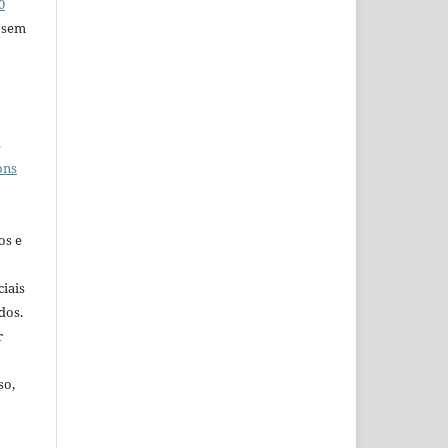
0
 sem
s
ons
os e
iais
dos.
r
so,