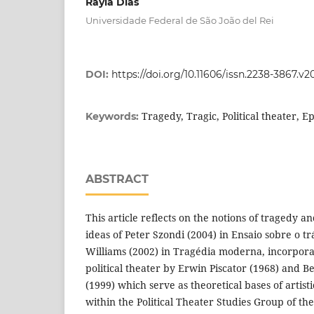
Rayla Dias
Universidade Federal de São João del Rei
DOI:
https://doi.org/10.11606/issn.2238-3867.v2
Tragedy, Tragic, Political theater, E
Keywords:
ABSTRACT
This article reflects on the notions of tragedy a
ideas of Peter Szondi (2004) in Ensaio sobre o 
Williams (2002) in Tragédia moderna, incorpora
political theater by Erwin Piscator (1968) and Be
(1999) which serve as theoretical bases of artis
within the Political Theater Studies Group of t