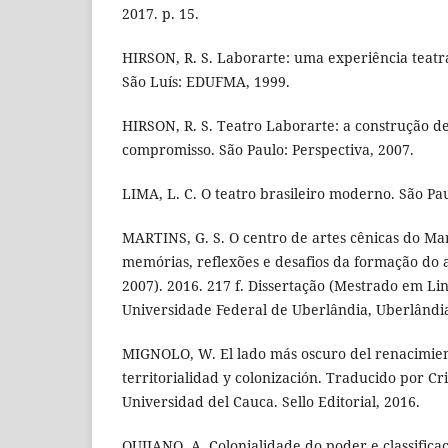
2017. p. 15.
HIRSON, R. S. Laborarte: uma experiência teatr
São Luís: EDUFMA, 1999.
HIRSON, R. S. Teatro Laborarte: a construção d
compromisso. São Paulo: Perspectiva, 2007.
LIMA, L. C. O teatro brasileiro moderno. São Pau
MARTINS, G. S. O centro de artes cênicas do M
memórias, reflexões e desafios da formação do 
2007). 2016. 217 f. Dissertação (Mestrado em Ling
Universidade Federal de Uberlândia, Uberlândia
MIGNOLO, W. El lado más oscuro del renacimient
territorialidad y colonización. Traducido por Cr
Universidad del Cauca. Sello Editorial, 2016.
QUIJANO. A. Colonialidade do poder e classificaç