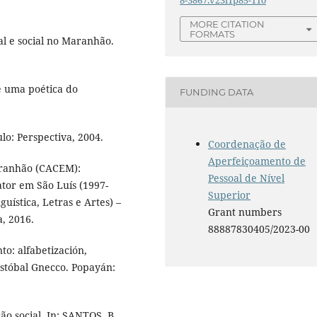
8-3867.v23i1p85-110
MORE CITATION
FORMATS
al e social no Maranhão.
e uma poética do
FUNDING DATA
lo: Perspectiva, 2004.
Coordenação de
Aperfeiçoamento de
aranhão (CACEM):
Pessoal de Nível
ator em São Luís (1997-
Superior
uística, Letras e Artes) –
Grant numbers
, 2016.
88887830405/2023-00
o: alfabetización,
istóbal Gnecco. Popayán:
ão social. In: SANTOS, B.