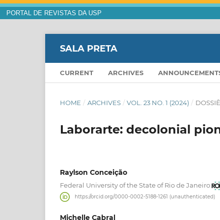
PORTAL DE REVISTAS DA USP
SALA PRETA
CURRENT
ARCHIVES
ANNOUNCEMENT
HOME
/
ARCHIVES
/
VOL. 23 NO. 1 (2024)
/
DOSSIÊ
Laborarte: decolonial pio
Raylson Conceição
Federal University of the State of Rio de Janeiro
https://orcid.org/0000-0002-5188-1261 (unauthenticated)
Michelle Cabral