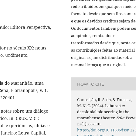
redistribuídos em qualquer meio e
formato desde que sem fins comerc
e que os devidos créditos sejam da
ulo: Editora Perspectiva,
Os documentos também podem se
adaptados, remixados e
transformados desde que, neste ca
tor no século XX: notas
as contribuições feitas ao material
o. Urdimento,
original sejam distribuídas sob a
mesma licença que o original.
fia do Maranhão, uma
HOW TO CITE
na, Florianópolis, v. 1,
0220401.
Conceição, R. S. da, & Fonseca,
M. N. C. (2024). Laborarte:
 notas sobre um diálogo
decolonial pioneering in the
maranhense theater.
Sala Preta
o. In: CRUZ, V. C.;
23
(1), 85-110.
al: experiências, ideias e
https://doi.org/10.11606/issn.22
aneiro: Letra Capital,