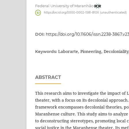
Federal University of Maranhão
https://orcid.org/0000-0002-1581-810X (unauthenticated)
DOI:
https://doi.org/10.11606/issn.2238-3867.v2
Laborarte, Pioneering, Decoloniality,
Keywords:
ABSTRACT
This research aims to investigate the impact of 
theater, with a focus on its decolonial approach. 
framework encompasses decolonial theories, poli
Maranhense culture. This study aims to analyze
to deconstructing stereotypes, promoting local c
social justice in the Maranhense theater. Its me