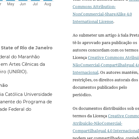
Commons Attribution-
NonCommercial-ShareAlike 4.0
International License
.
Ao submeter um artigo à Sala Preta
tê-lo aprovado para publicação os
 State of Rio de Janeiro
autores concordam com os termos
ederal do Maranhão
Licença
Creative Commons Atribui
 em Artes Cênicas da
NãoComercial-CompartilhaIgual 4.
iro (UNIRIO).
Internacional
. Os autores mantém,
restrições, os direitos autorais dos
nhão
documentos publicados pelo
a Católica Universidade
periódico.
manente do Programa de
Os documentos distribuídos sob o
ade Federal do
termos da Licença
Creative Comm
Atribuição-NãoComercial-
CompartilhaIgual 4.0 Internacional
podem ser compartilhados, copiad