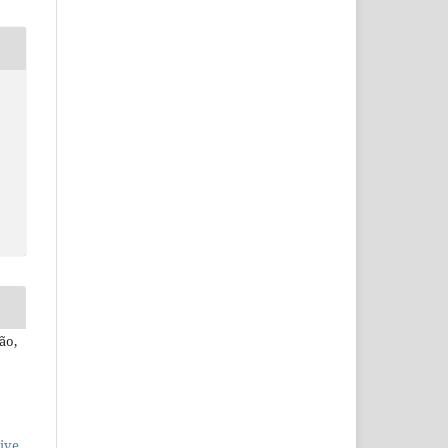
ão,
ive