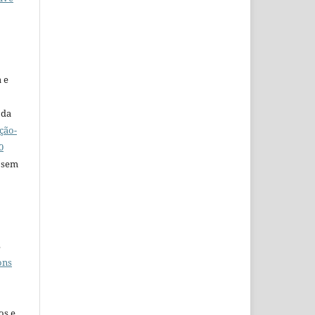
 e
 da
ção-
0
 sem
s
ons
os e