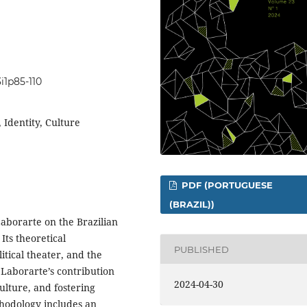
3i1p85-110
 Identity, Culture
PDF (PORTUGUESE
(BRAZIL))
Laborarte on the Brazilian
Its theoretical
PUBLISHED
tical theater, and the
 Laborarte’s contribution
2024-04-30
ulture, and fostering
thodology includes an