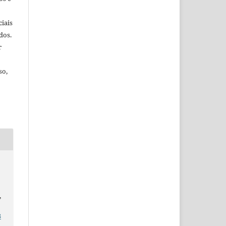
iais
dos.
r
so,
,
3