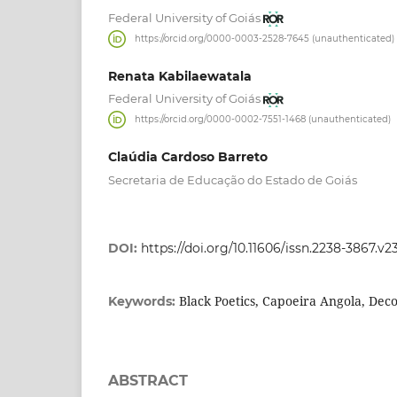
Federal University of Goiás
https://orcid.org/0000-0003-2528-7645 (unauthenticated)
Renata Kabilaewatala
Federal University of Goiás
https://orcid.org/0000-0002-7551-1468 (unauthenticated)
Claúdia Cardoso Barreto
Secretaria de Educação do Estado de Goiás
DOI:
https://doi.org/10.11606/issn.2238-3867.v23
Black Poetics, Capoeira Angola, Deco
Keywords:
ABSTRACT