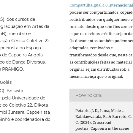
CompartilhaIgual 4.0 Internacional
podem ser compartilhados, copiad
G), dos cursos de
redistribuídos em qualquer meio e
-graduação em Artes da
formato desde que sem fins comerc
(UnB), membro e
e que os devidos créditos sejam da
ação Cênica Coletivo 22,
Os documentos também podem se
apoeirista do Espaço
adaptados, remixados e
o de Capoeira Angola
transformados desde que, neste ca
upo de Dança Diversus,
as contribuições feitas ao material
vas PRAMIGO.
original sejam distribuídas sob a
mesma licença que o original.
 Goiás
). Bolsista
HOW TO CITE
 pela Universidade de
leo Coletivo 22. Dikota
Peixoto, J. D., Lima, M. de .,
i Junsara. Capoeirista
Kabilaewatala, R., & Barreto, C.
Sinhô e coordenadora do
C. (2024). Crossroad
poetics: Capoeira in the scene