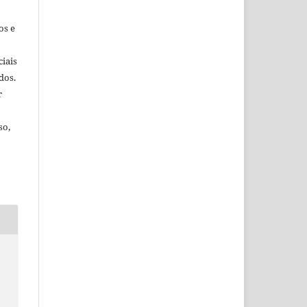
os e
iais
dos.
r
so,