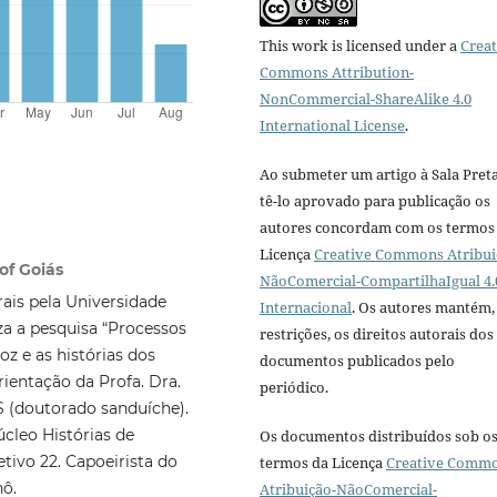
This work is licensed under a
Creat
Commons Attribution-
NonCommercial-ShareAlike 4.0
International License
.
Ao submeter um artigo à Sala Preta
tê-lo aprovado para publicação os
autores concordam com os termos
Licença
Creative Commons Atribui
of Goiás
NãoComercial-CompartilhaIgual 4.
is pela Universidade
Internacional
. Os autores mantém,
za a pesquisa “Processos
restrições, os direitos autorais dos
z e as histórias dos
documentos publicados pelo
rientação da Profa. Dra.
periódico.
 (doutorado sanduíche).
úcleo Histórias de
Os documentos distribuídos sob o
tivo 22. Capoeirista do
termos da Licença
Creative Comm
hô.
Atribuição-NãoComercial-