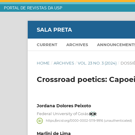
PORTAL DE REVISTAS DA USP
SALA PRETA
CURRENT
ARCHIVES
ANNOUNCEMENT
HOME
/
ARCHIVES
/
VOL. 23 NO. 3 (2024)
/
DOSSI
Crossroad poetics: Capoe
Jordana Dolores Peixoto
Federal University of Goiás
https://orcid.org/0000-0002-5119-9916 (unauthenticated)
Marlini de Lima