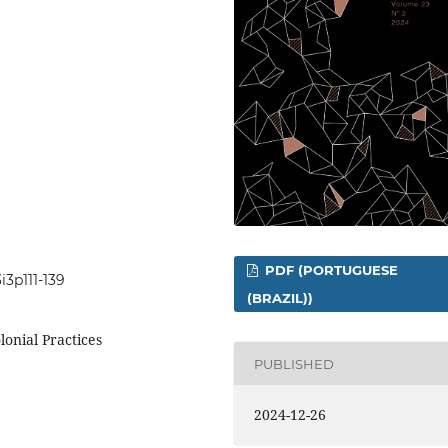
PDF (PORTUGUESE
i3p111-139
(BRAZIL))
lonial Practices
PUBLISHED
2024-12-26