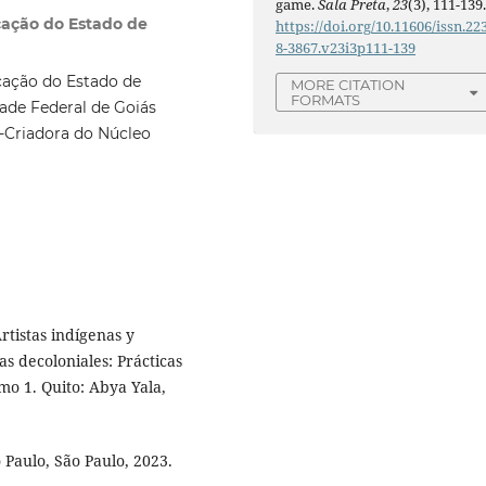
game.
Sala Preta
,
23
(3), 111-139
cação do Estado de
https://doi.org/10.11606/issn.22
8-3867.v23i3p111-139
cação do Estado de
MORE CITATION
FORMATS
ade Federal de Goiás
 -Criadora do Núcleo
rtistas indígenas y
s decoloniales: Prácticas
omo 1. Quito: Abya Yala,
Paulo, São Paulo, 2023.