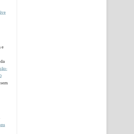
ive
 e
 da
ção-
0
 sem
s
ons