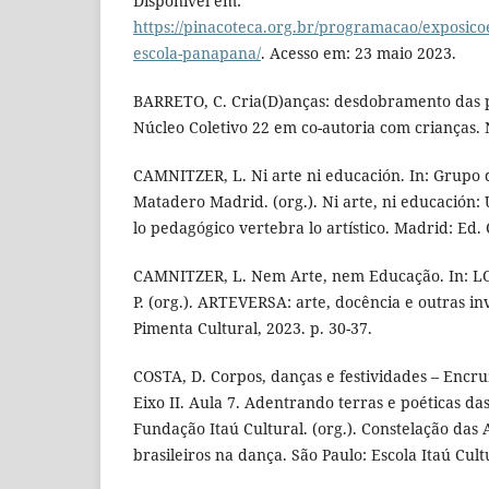
Disponível em:
https://pinacoteca.org.br/programacao/exposico
escola-panapana/
. Acesso em: 23 maio 2023.
BARRETO, C. Cria(D)anças: desdobramento das pr
Núcleo Coletivo 22 em co-autoria com crianças. 
CAMNITZER, L. Ni arte ni educación. In: Grupo
Matadero Madrid. (org.). Ni arte, ni educación:
lo pedagógico vertebra lo artístico. Madrid: Ed. 
CAMNITZER, L. Nem Arte, nem Educação. In: LO
P. (org.). ARTEVERSA: arte, docência e outras in
Pimenta Cultural, 2023. p. 30-37.
COSTA, D. Corpos, danças e festividades – Encru
Eixo II. Aula 7. Adentrando terras e poéticas das
Fundação Itaú Cultural. (org.). Constelação das 
brasileiros na dança. São Paulo: Escola Itaú Cult