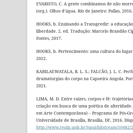
EVARISTO, C. A gente combinamos de não morre
(org.). Olhos d’água. Rio de Janeiro: Pallas, 2016.
HOOKS, b. Ensinando a Transgredir: a educação
liberdade. 2. ed. Tradução: Marcelo Brandão Cip
Fontes, 2017.
HOOKS, b. Pertencimento: uma cultura do lugar.
2022.
KABILAEWATALA, R. L. S.; FALCÃO, J. L. C. Per
dramaturgias do corpo na Capoeira Angola. Porto
2021.
LIMA, M. D. Entre raízes, corpos e fé: trajetóri
criação em busca de uma poética de alteridade.
em Arte Contemporânea) – Programa de Pós-Gr
Universidade de Brasília, Brasília, DF, 2016. Dis
http://www.realp.unb.br/jspui/bitstream/10482