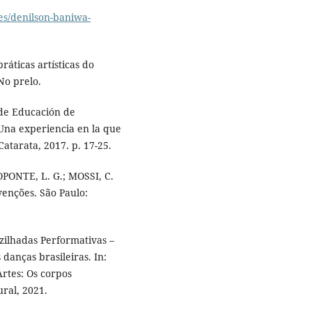
es/denilson-baniwa-
áticas artísticas do
No prelo.
 de Educación de
 Una experiencia en la que
Catarata, 2017. p. 17-25.
PONTE, L. G.; MOSSI, C.
venções. São Paulo:
zilhadas Performativas –
 danças brasileiras. In:
Artes: Os corpos
ural, 2021.